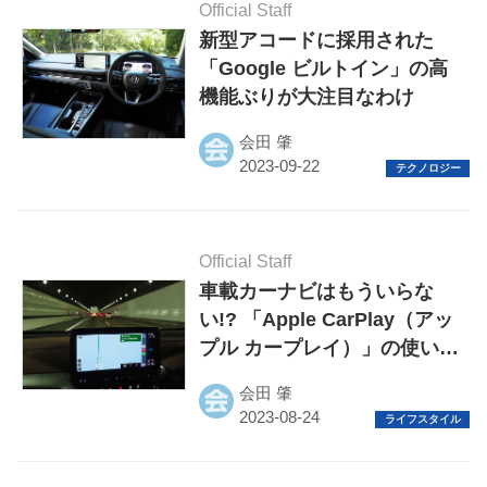
Official Staff
新型アコードに採用された
「Google ビルトイン」の高
機能ぶりが大注目なわけ
会田 肇
Official Staff
車載カーナビはもういらな
い!? 「Apple CarPlay（アッ
プル カープレイ）」の使い
方、そのメリットと注意点と
会田 肇
は