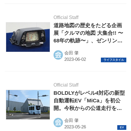
Official Staff
道路地図の歴史をたどる企画
展「クルマの地図 大集合!! 〜
68年の軌跡〜」、ゼンリンミ
ュージアムで開催
会田 肇
Official Staff
BOLDLYがレベル4対応の新型
自動運転EV「MiCa」を初公
開。今秋からの公道走行を目
指す
会田 肇