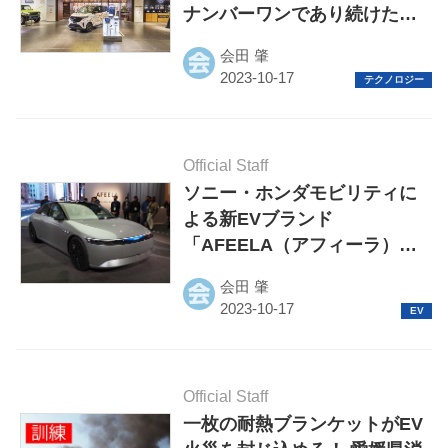
ナンバーワンであり続けた理
由とは？
会田 肇
Official Staff
ソニー・ホンダモビリティに
よる新EVブランド
「AFEELA（アフィーラ）」
の日本初公開迫る
会田 肇
Official Staff
一枚の耐熱ブランケットがEV