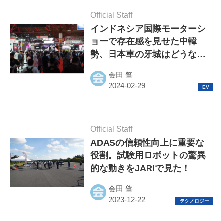
Official Staff
インドネシア国際モーターシ
ョーで存在感を見せた中韓
勢、日本車の牙城はどうなる
のか
会田 肇
Official Staff
ADASの信頼性向上に重要な
役割。試験用ロボットの驚異
的な動きをJARIで見た！
会田 肇