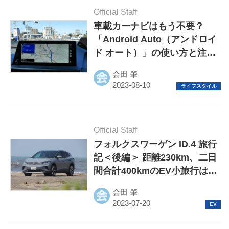
Official Staff
車載カーナビはもう不要？
「Android Auto（アンドロイ
ド オート）」の使い方と注意
点を解説
会田 肇
Official Staff
フォルクスワーゲン ID.4 旅行
記＜後編＞ 距離230km、二日
間合計400kmのEV小旅行は
"快適"？
会田 肇