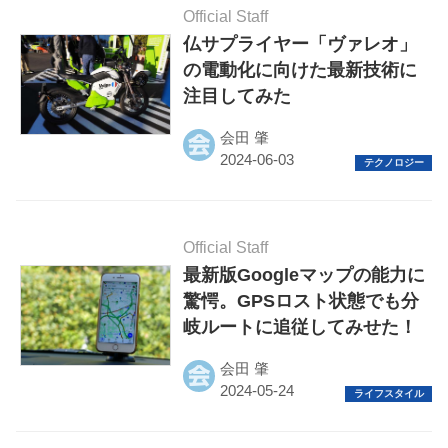
Official Staff
広告掲載について
仏サプライヤー「ヴァレオ」
の電動化に向けた最新技術に
注目してみた
会田 肇
Official Staff
最新版Googleマップの能力に
驚愕。GPSロスト状態でも分
岐ルートに追従してみせた！
会田 肇