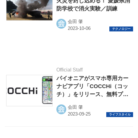
火災を封じ込める！ 愛媛県消
防学校で消火実験／訓練
会田 肇
Official Staff
パイオニアがスマホ専用カー
ナビアプリ「COCCHi（コッ
チ）」をリリース、無料プラ
ンもあり
会田 肇