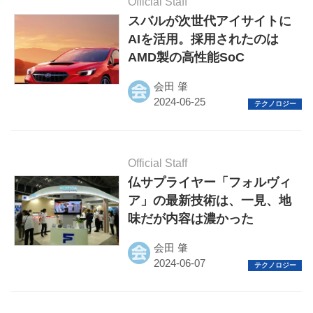
Official Staff
電動バイク
スバルが次世代アイサイトに
AIを活用。採用されたのは
電動キックボード
AMD製の高性能SoC
ライフスタイル
会田 肇
テクノロジー
このメディアについて
Official Staff
運営会社
仏サプライヤー「フォルヴィ
ア」の最新技術は、一見、地
利用規約
味だが内容は濃かった
プライバシーポリシー
会田 肇
ライター名簿
お問い合せ