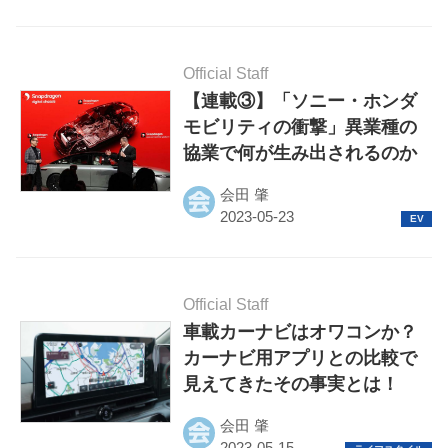
Official Staff
【連載③】「ソニー・ホンダ
モビリティの衝撃」異業種の
協業で何が生み出されるのか
会田 肇
Official Staff
車載カーナビはオワコンか？
カーナビ用アプリとの比較で
見えてきたその事実とは！
会田 肇