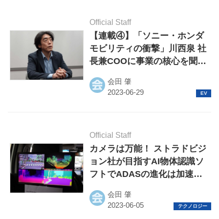
Official Staff
【連載④】「ソニー・ホンダ
モビリティの衝撃」川西泉 社
長兼COOに事業の核心を聞い
た【インタビュー】
会田 肇
Official Staff
カメラは万能！ ストラドビジ
ョン社が目指すAI物体認識ソ
フトでADASの進化は加速す
る
会田 肇