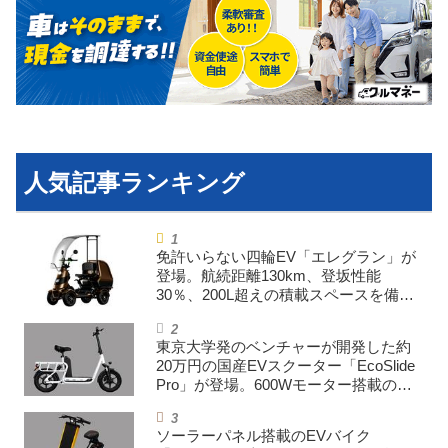
利用規約
プライバシーポリシー
ライター名簿
お問い合せ
広告掲載について
免許いらない四輪EV「エレグラン」が
登場。航続距離130km、登坂性能
30％、200L超えの積載スペースを備え
た特定小型原付
東京大学発のベンチャーが開発した約
20万円の国産EVスクーター「EcoSlide
Pro」が登場。600Wモーター搭載のハ
イパワー特定小型原付
ソーラーパネル搭載のEVバイク