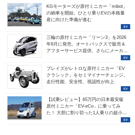
KGモーターズが原付ミニカー「mibot」
の納車を開始。ひとり乗りEVの本格量
産に向けた準備が進む
三輪の原付ミニカー「リーン3」を2026
年8月に発売。オートバックスで販売＆
アフターサービス提供、さらにメーカー
直販も検討中
ブレイズがレトロな原付ミニカー「EV
クラシック」をセミマイナーチェンジ。
走行性能、安全性、視認性が向上
【試乗レビュー】65万円の日本最安級
原付ミニカー「EV-eCo」に乗ってみ
た！ 大胆に割り切った1人乗りの超小型
EV