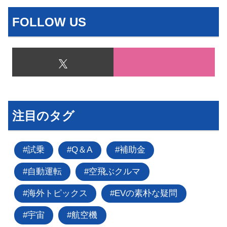
FOLLOW US
注目のタグ
試乗
Q＆A
補助金
自動運転
空飛ぶクルマ
海外トピックス
EVの素朴な疑問
宇宙
航空機