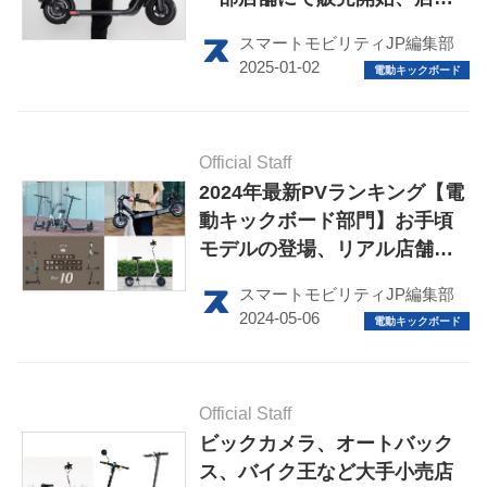
テクノロジー
によっては試乗も
スマートモビリティJP編集部
このメディアについて
運営会社
Official Staff
利用規約
2024年最新PVランキング【電
動キックボード部門】お手頃
プライバシーポリシー
モデルの登場、リアル店舗で
ライター名簿
の販売にも注目
スマートモビリティJP編集部
お問い合せ
広告掲載について
Official Staff
ビックカメラ、オートバック
ス、バイク王など大手小売店