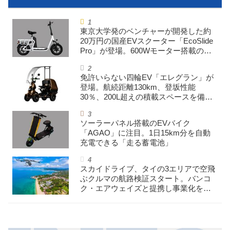
東京大学発のベンチャーが開発した約
20万円の国産EVスクーター「EcoSlide
Pro」が登場。600Wモーター搭載のハ
イパワー特定小型原付
免許いらない四輪EV「エレグラン」が
登場。航続距離130km、登坂性能
30％、200L超えの積載スペースを備え
た特定小型原付
ソーラーパネル搭載のEVバイク
「AGAO」に注目。1日15km分を自動
充電できる「走る蓄電池」
スカイドライブ、タイの3エリアで空飛
ぶクルマの航路検証スタート。バンコ
ク・エアウェイズと提携し事業化を目
指す