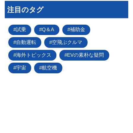
注目のタグ
試乗
Q＆A
補助金
自動運転
空飛ぶクルマ
海外トピックス
EVの素朴な疑問
宇宙
航空機