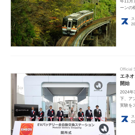
年11
ーンの
JR東
ス
する世
ある高
Official 
エネオ
開始
2024
下、ア
実験を
ス