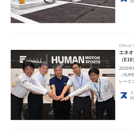
利用
プラ
ライ
Official 
お問
エネオ
（E1
広告
2025
（SUP
レースプ
と基本
ス