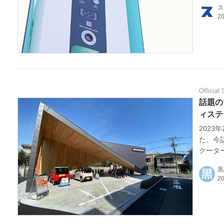
ス
げた。
見直し
カードは
Official 
話題の
ィステ
202
た。今
クータ
である
黒