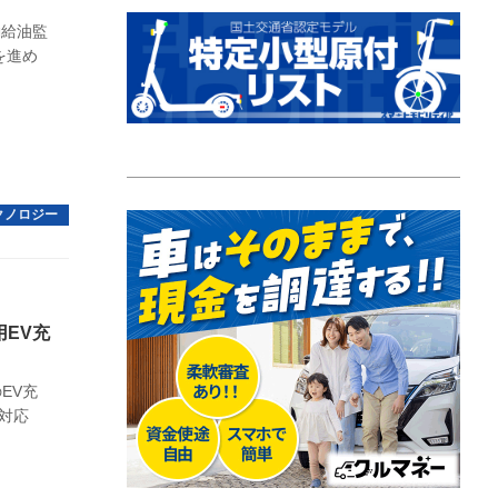
動給油監
を進め
EV充
EV充
対応