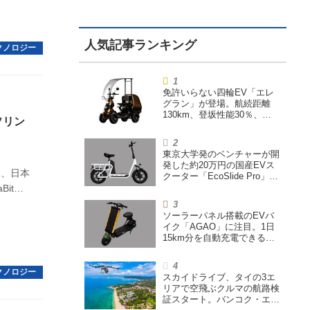
免許いらない四輪EV「エレ
グラン」が登場。航続距離
130km、登坂性能30％、
ソリン
200L超えの積載スペースを
備えた特定小型原付
東京大学発のベンチャーが開
発した約20万円の国産EVス
け、日本
クーター「EcoSlide Pro」が
登場。600Wモーター搭載の
it）
ハイパワー特定小型原付
ソーラーパネル搭載のEVバ
イク「AGAO」に注目。1日
15km分を自動充電できる
「走る蓄電池」
スカイドライブ、タイの3エ
リアで空飛ぶクルマの航路検
証スタート。バンコク・エア