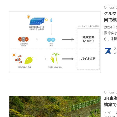
Official 
クルマ
同で検
2024
動車向
か、制
イオ燃
ス
に近づ
Official 
JR東
構築で
ディー