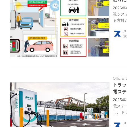
2026
視シス
HOM
る方針
EV
ス
電動
電動
ライ
Official 
トラッ
テク
電ステ
2025
この
電ステ
し、ド
運営
ス