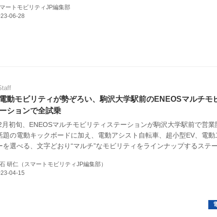
マートモビリティJP編集部
日産自動車の「ZESP3」も9月1日より新料金プランを導入し併せて加入
も発表している。生活必需品の値上げラッシュも一向に収まらないなか
本当に必要なのだろうか。（タイトル写真はe-Mobility Powerの急速
Staff
電動モビリティが勢ぞろい、駒沢大学駅前のENEOSマルチモ
ーションで全試乗
3年2月初旬、ENEOSマルチモビリティステーションが駒沢大学駅前で営業
話題の電動キックボードに加え、電動アシスト自転車、超小型EV、電動
ーを選べる、文字どおり“マルチ”なモビリティをラインナップするステ
。
石 研仁（スマートモビリティJP編集部）