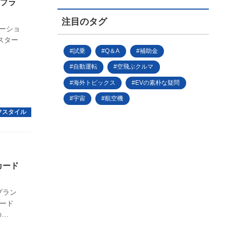
Sプラ
注目のタグ
テーショ
スター
試乗
Q＆A
補助金
自動運転
空飛ぶクルマ
海外トピックス
EVの素朴な疑問
宇宙
航空機
カード
プラン
カード
の
を引き上