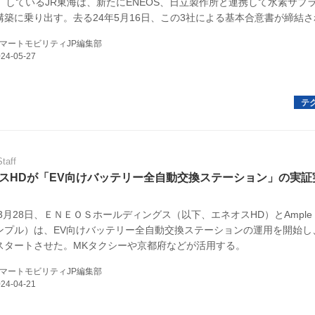
月）しているJR東海は、新たにENEOS、日立製作所と連携して水素サプ
構築に乗り出す。去る24年5月16日、この3社による基本合意書が締結
海の非電化路線へ安定した水素供給を目指すとともに、鉄道車両内で水素
マートモビリティJP編集部
界初の技術にも挑戦していくという。（タイトル写真はJR東海の非電化
山線）
Staff
スHDが「EV向けバッテリー全自動交換ステーション」の実証
年3月28日、ＥＮＥＯＳホールディングス（以下、エネオスHD）とAmple
ンプル）は、EV向けバッテリー全自動交換ステーションの運用を開始し
スタートさせた。MKタクシーや京都府などが活用する。
マートモビリティJP編集部