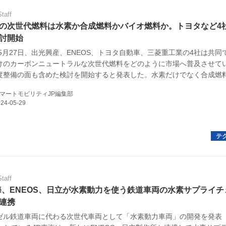
Staff
の次世代燃料は水素か合成燃料かバイオ燃料か。トヨタなど4
討開始
年5月27日、出光興産、ENEOS、トヨタ自動車、三菱重工業の4社は共同
けのカーボンニュートラルな次世代燃料をどのように市場へ普及させて
度整備の面も含めた検討を開始すると発表した。水素だけでなく合成燃
料などさまざまな可能性を議論し、2050年のカーボンニュートラル実現
マートモビリティJP編集部
けていくという。
Staff
海、ENEOS、日立が水素動力を使う鉄道車両の水素サプライチ
連携
ゼル鉄道車両に代わる次世代車両として「水素動力車両」の開発を発表（2