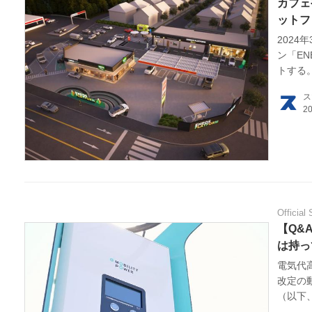
カフェ
ットフ
2024
ン「E
トする
ス
Official 
【Q&
は持っ
電気代
改定の動
（以下、
「EV