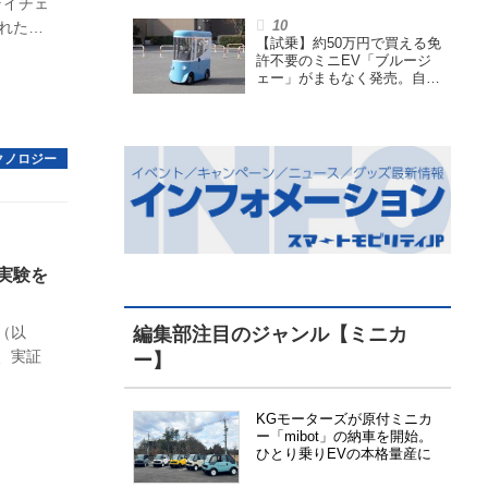
ライチェ
も言われる理由を探る
された。
【試乗】約50万円で買える免
を製造
許不要のミニEV「ブルージ
路線で
ェー」がまもなく発売。自転
車サイズの屋根付き四輪特定
小型原付で、FCEVモデルも
展開
実験を
（以
編集部注目のジャンル【ミニカ
、実証
ー】
KGモーターズが原付ミニカ
ー「mibot」の納車を開始。
ひとり乗りEVの本格量産に
向けた準備が進む