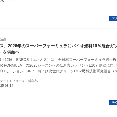
規約
イバシーポリシー
ター名簿
Staff
い合せ
ス、2026年のスーパーフォーミュラにバイオ燃料10％混合ガ
0）を供給へ
掲載について
年8月12日、ENEOS（エネオス）は、全日本スーパーフォーミュラ選手権
ER FORMULA）の2026シーズンへの低炭素ガソリン（E10）供給に向
ロモーション（JRP）および次世代グリーンCO2燃料技術研究組合（raB
合意書を締結した。
マートモビリティJP編集部