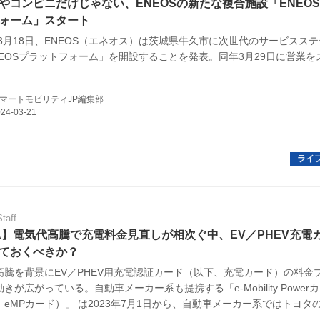
やコンビニだけじゃない、ENEOSの新たな複合施設「ENEO
ォーム」スタート
年3月18日、ENEOS（エネオス）は茨城県牛久市に次世代のサービスス
NEOSプラットフォーム」を開設することを発表。同年3月29日に営業を
。
マートモビリティJP編集部
Staff
A】電気代高騰で充電料金見直しが相次ぐ中、EV／PHEV充電
ておくべきか？
高騰を背景にEV／PHEV用充電認証カード（以下、充電カード）の料金
きが広がっている。自動車メーカー系も提携する「e-Mobility Power
eMPカード）」 は2023年7月1日から、自動車メーカー系ではトヨタ
・PHV充電サポートカード」がすでに4月1日から既存プランの基本料金