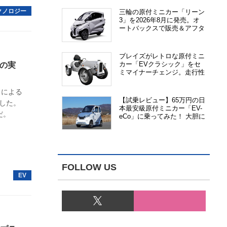
三輪の原付ミニカー「リーン
3」を2026年8月に発売。オ
ートバックスで販売＆アフタ
ーサービス提供、さらにメー
カー直販も検討中
ブレイズがレトロな原付ミニ
カー「EVクラシック」をセ
動の実
ミマイナーチェンジ。走行性
能、安全性、視認性が向上
」による
【試乗レビュー】65万円の日
した。
本最安級原付ミニカー「EV-
だ。
eCo」に乗ってみた！ 大胆に
割り切った1人乗りの超小型
EV
FOLLOW US