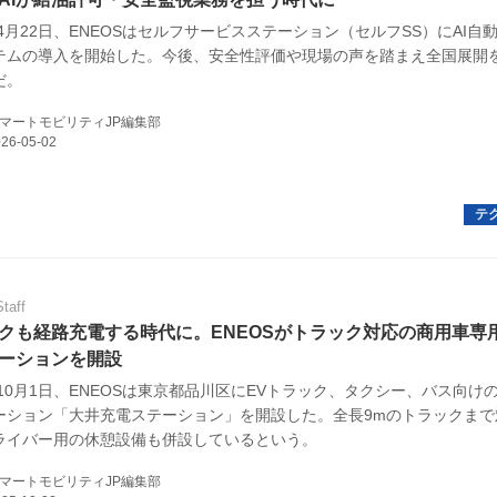
年4月22日、ENEOSはセルフサービスステーション（セルフSS）にAI自
テムの導入を開始した。今後、安全性評価や現場の声を踏まえ全国展開
E
だ。
マートモビリティJP編集部
バイク
キックボード
フスタイル
Staff
クも経路充電する時代に。ENEOSがトラック対応の商用車専用
ノロジー
ーションを開設
年10月1日、ENEOSは東京都品川区にEVトラック、タクシー、バス向けの
メディアについて
ーション「大井充電ステーション」を開設した。全長9mのトラックまで
ライバー用の休憩設備も併設しているという。
会社
マートモビリティJP編集部