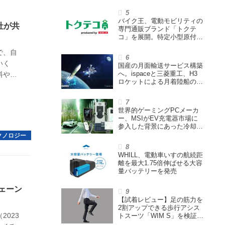
ウェイズと提携し事業化を目
指す
バイク王、電動モビリティの
社が共
専門通販ブランド「トクテ
コ」を展開。特定小型原付や
シニアカーなどを販売
で、自
いく
国産の月面輸送サービス構築
へ。ispaceと三菱重工、H3
料やバ
ロケットによる月着陸船の打
の目標
ち上げ輸送サービス契約を締
結
世界的ゲーミングPCメーカ
ー、MSIがEV充電器市場に
参入した背景にあった冷却技
術とは【MSIの挑戦／第1
回】
WHILL、電動車いすの航続距
離を最大1.75倍伸ばせる大容
量バッテリーを発売
ェーン
【試着レビュー】足の筋力を
2割アップできる歩行アシス
023
トスーツ「WIM S」を検証。
「足版のシックスパッド」と