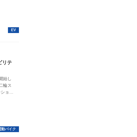
資格の
、充電
充電器）
ビリテ
開始し
二輪ス
ーション