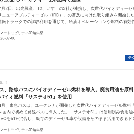
6年7月2日、出光興産、T2、いすゞの3社が連携し、次世代バイオディーゼ
リニューアブルディーゼル（IRD）」の普及に向けた取り組みを開始した
E
運転トラックでの試験利用を通じて、給油オペレーションや燃料の有効
。
マートモビリティJP編集部
バイク
キックボード
フスタイル
Staff
ス、路線バスにバイオディーゼル燃料を導入。廃食用油を原料
ノロジー
バイオ燃料「サステオ51」を使用
6年4月、東急バスは、ユーグレナが開発した次世代バイオディーゼル燃料
メディアについて
」を国内で初めて路線バスに導入した。「サステオ51」は使用済み食用油
HVOを51%混合し、既存のディーゼル車や設備をそのまま活用できるド
会社
燃料だ。
マートモビリティJP編集部