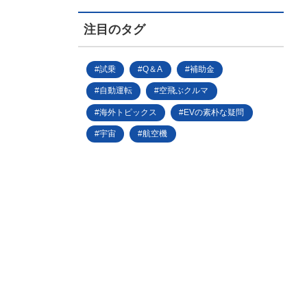
注目のタグ
試乗
Q＆A
補助金
自動運転
空飛ぶクルマ
海外トピックス
EVの素朴な疑問
宇宙
航空機