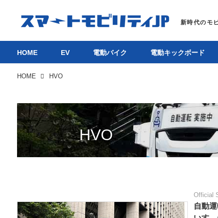
HOME
EV
電動バイク
電動キックボード
HOME
HVO
HVO
Official 
自動運
いすゞ