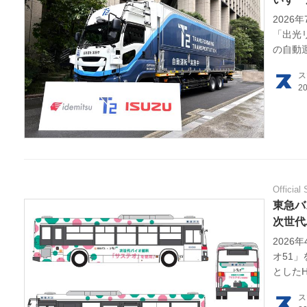
202
「出光
HOM
の自動
証する
EV
ス
電動
電動
ライ
Official 
東急バ
テク
次世代
202
この
オ51
とした
運営
イン型
ス