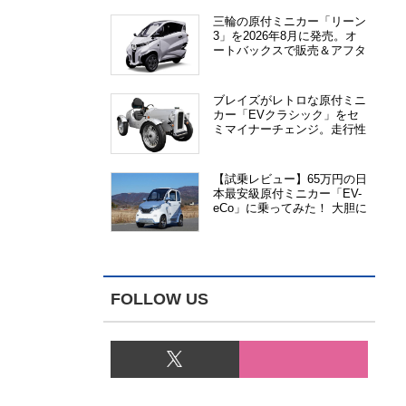
三輪の原付ミニカー「リーン
3」を2026年8月に発売。オ
ートバックスで販売＆アフタ
ーサービス提供、さらにメー
カー直販も検討中
ブレイズがレトロな原付ミニ
カー「EVクラシック」をセ
ミマイナーチェンジ。走行性
能、安全性、視認性が向上
【試乗レビュー】65万円の日
本最安級原付ミニカー「EV-
eCo」に乗ってみた！ 大胆に
割り切った1人乗りの超小型
EV
FOLLOW US