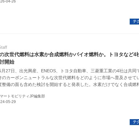
規約
イバシーポリシー
ター名簿
Staff
い合せ
の次世代燃料は水素か合成燃料かバイオ燃料か。トヨタなど4
討開始
掲載について
年5月27日、出光興産、ENEOS、トヨタ自動車、三菱重工業の4社は共同
けのカーボンニュートラルな次世代燃料をどのように市場へ普及させて
度整備の面も含めた検討を開始すると発表した。水素だけでなく合成燃
料などさまざまな可能性を議論し、2050年のカーボンニュートラル実現
マートモビリティJP編集部
けていくという。