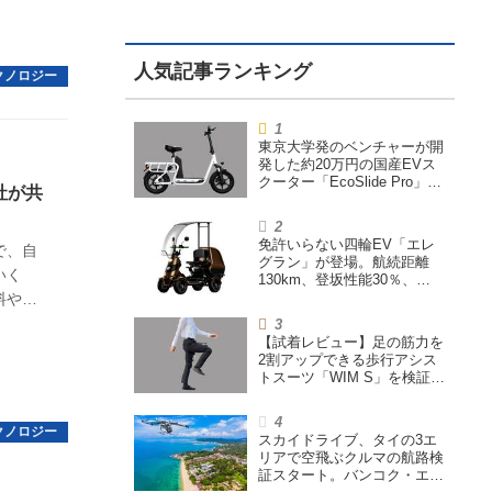
東京大学発のベンチャーが開
発した約20万円の国産EVス
クーター「EcoSlide Pro」が
社が共
登場。600Wモーター搭載の
ハイパワー特定小型原付
免許いらない四輪EV「エレ
で、自
グラン」が登場。航続距離
いく
130km、登坂性能30％、
200L超えの積載スペースを
料やバ
備えた特定小型原付
の目標
【試着レビュー】足の筋力を
2割アップできる歩行アシス
トスーツ「WIM S」を検証。
「足版のシックスパッド」と
も言われる理由を探る
スカイドライブ、タイの3エ
リアで空飛ぶクルマの航路検
証スタート。バンコク・エア