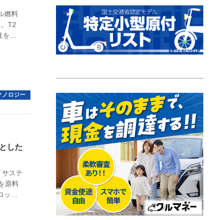
ル燃料
。T2
性を検
とした
「サステ
を原料
ロップ