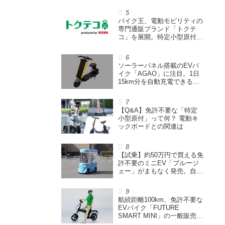
ウェイズと提携し事業化を目
指す
バイク王、電動モビリティの
専門通販ブランド「トクテ
コ」を展開。特定小型原付や
シニアカーなどを販売
ソーラーパネル搭載のEVバ
イク「AGAO」に注目。1日
15km分を自動充電できる
「走る蓄電池」
【Q&A】免許不要な「特定
小型原付」って何？ 電動キ
ックボードとの関連は
【試乗】約50万円で買える免
許不要のミニEV「ブルージ
ェー」がまもなく発売。自転
車サイズの屋根付き四輪特定
小型原付で、FCEVモデルも
展開
航続距離100km、免許不要な
EVバイク「FUTURE
SMART MINI」の一般販売ス
タート。折りたたみできるハ