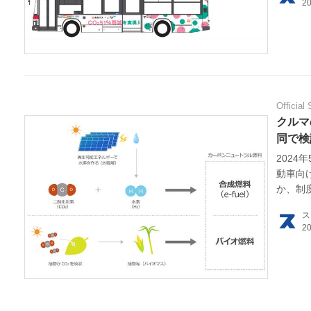
利用
プラ
ライ
Official 
お問
クルマ
同で検
広告
2024
動車向
か、制
イオ燃
ス
に近づ