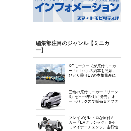
編集部注目のジャンル【ミニカ
ー】
KGモーターズが原付ミニカ
ー「mibot」の納車を開始。
ひとり乗りEVの本格量産に
向けた準備が進む
三輪の原付ミニカー「リーン
3」を2026年8月に発売。オ
ートバックスで販売＆アフタ
ーサービス提供、さらにメー
カー直販も検討中
ブレイズがレトロな原付ミニ
カー「EVクラシック」をセ
ミマイナーチェンジ。走行性