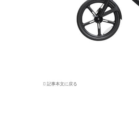
HOM
EV
電動
電動
ライ
記事本文に戻る
テク
この
運営