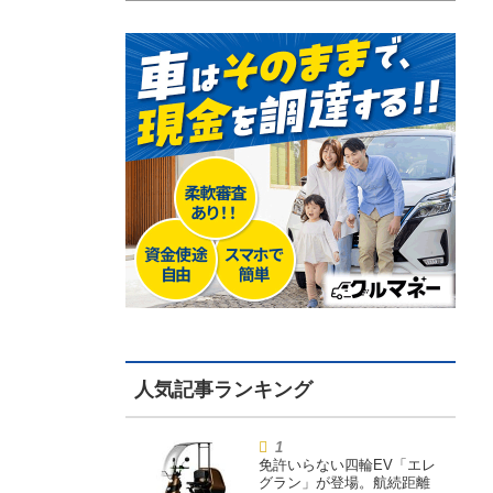
免許いらない四輪EV「エレ
グラン」が登場。航続距離