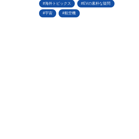
海外トピックス
EVの素朴な疑問
宇宙
航空機