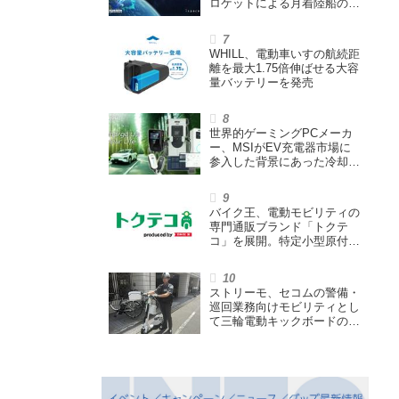
ロケットによる月着陸船の打
ち上げ輸送サービス契約を締
結
WHILL、電動車いすの航続距
離を最大1.75倍伸ばせる大容
量バッテリーを発売
世界的ゲーミングPCメーカ
ー、MSIがEV充電器市場に
参入した背景にあった冷却技
術とは【MSIの挑戦／第1
回】
バイク王、電動モビリティの
専門通販ブランド「トクテ
コ」を展開。特定小型原付や
シニアカーなどを販売
ストリーモ、セコムの警備・
巡回業務向けモビリティとし
て三輪電動キックボードの利
用実証を開始