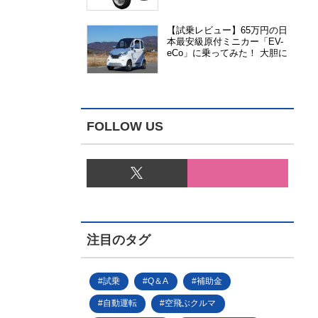
能、安全性、視認性が向上
【試乗レビュー】65万円の日
本最安級原付ミニカー「EV-
eCo」に乗ってみた！ 大胆に
割り切った1人乗りの超小型
EV
FOLLOW US
注目のタグ
試乗
Q＆A
補助金
自動運転
空飛ぶクルマ