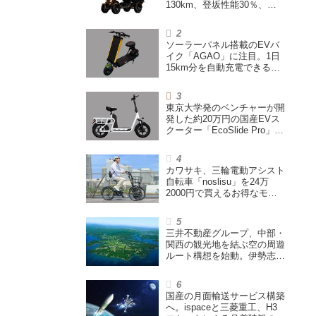
130km、登坂性能30％、
200L超えの積載スペースを
備えた特定小型原付
ソーラーパネル搭載のEVバ
イク「AGAO」に注目。1日
15km分を自動充電できる
「走る蓄電池」
東京大学発のベンチャーが開
発した約20万円の国産EVス
クーター「EcoSlide Pro」が
登場。600Wモーター搭載の
ハイパワー特定小型原付
カワサキ、三輪電動アシスト
自転車「noslisu」を24万
2000円で買えるお得なモニ
ターキャンペーン実施
三井不動産グループ、中部・
関西の観光地を結ぶ空の周遊
ルート構想を始動。伊勢志摩
エリア中核に空飛ぶクルマ運
航を検証
国産の月面輸送サービス構築
へ。ispaceと三菱重工、H3