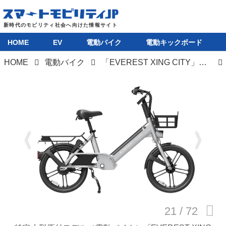
HOME
EV
電動バイク
電動キックボード
HOME
電動バイク
「EVEREST XING CITY」シリーズは特定小型原付と電動アシスト自転車の二本立てで、驚異の登坂性能51％を誇る
HOME
EV
電動バイク
電動キックボード
ライフスタイル
テクノロジー
このメディアについて