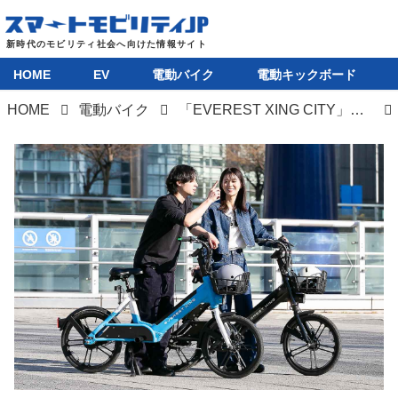
HOME
EV
電動バイク
電動キックボード
HOME
電動バイク
「EVEREST XING CITY」シリーズは特定小型原付と電動アシスト自転車の二本立てで、驚異の登坂性能51％を誇る
HOME
EV
電動バイク
電動キックボード
ライフスタイル
テクノロジー
このメディアについて