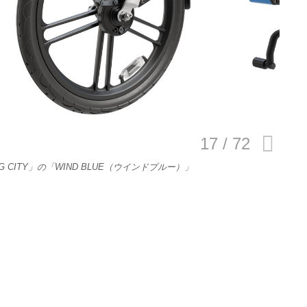
E
バイク
キックボード
フスタイル
 CITY」の「WIND BLUE（ウインドブルー）」
ノロジー
メディアについて
会社
規約