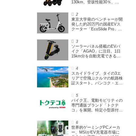
130km、登坂性能30％、
200L超えの積載スペースを
備えた特定小型原付
東京大学発のベンチャーが開
発した約20万円の国産EVス
クーター「EcoSlide Pro」が
登場。600Wモーター搭載の
ハイパワー特定小型原付
ソーラーパネル搭載のEVバ
イク「AGAO」に注目。1日
15km分を自動充電できる
「走る蓄電池」
スカイドライブ、タイの3エ
リアで空飛ぶクルマの航路検
証スタート。バンコク・エア
ウェイズと提携し事業化を目
指す
バイク王、電動モビリティの
専門通販ブランド「トクテ
コ」を展開。特定小型原付や
シニアカーなどを販売
世界的ゲーミングPCメーカ
ー、MSIがEV充電器市場に