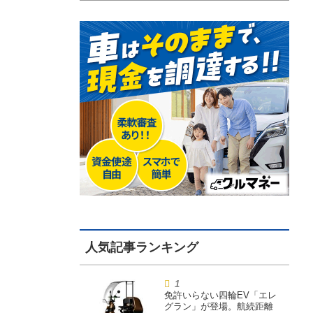
免許いらない四輪EV「エレ
グラン」が登場。航続距離