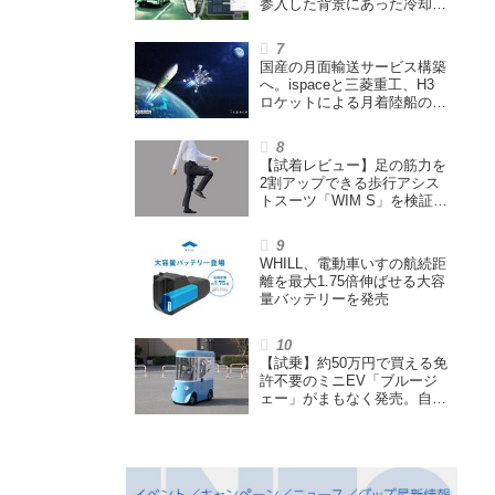
参入した背景にあった冷却技
術とは【MSIの挑戦／第1
回】
国産の月面輸送サービス構築
へ。ispaceと三菱重工、H3
ロケットによる月着陸船の打
ち上げ輸送サービス契約を締
結
【試着レビュー】足の筋力を
2割アップできる歩行アシス
トスーツ「WIM S」を検証。
「足版のシックスパッド」と
も言われる理由を探る
WHILL、電動車いすの航続距
離を最大1.75倍伸ばせる大容
量バッテリーを発売
【試乗】約50万円で買える免
許不要のミニEV「ブルージ
ェー」がまもなく発売。自転
車サイズの屋根付き四輪特定
小型原付で、FCEVモデルも
展開