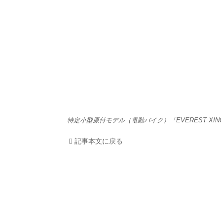
HOM
EV
電動
電動
ライ
特定小型原付モデル（電動バイク）「EVEREST XING
テク
記事本文に戻る
この
運営
利用