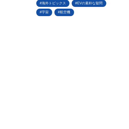
海外トピックス
EVの素朴な疑問
宇宙
航空機