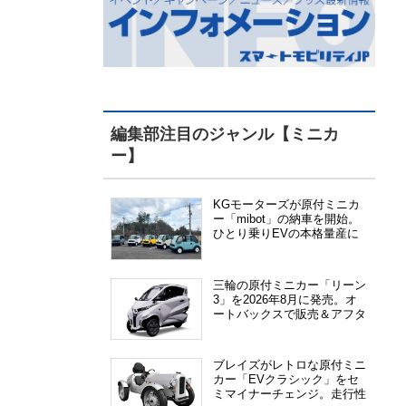
編集部注目のジャンル【ミニカ
ー】
KGモーターズが原付ミニカ
ー「mibot」の納車を開始。
ひとり乗りEVの本格量産に
向けた準備が進む
三輪の原付ミニカー「リーン
3」を2026年8月に発売。オ
ートバックスで販売＆アフタ
ーサービス提供、さらにメー
カー直販も検討中
ブレイズがレトロな原付ミニ
カー「EVクラシック」をセ
ミマイナーチェンジ。走行性