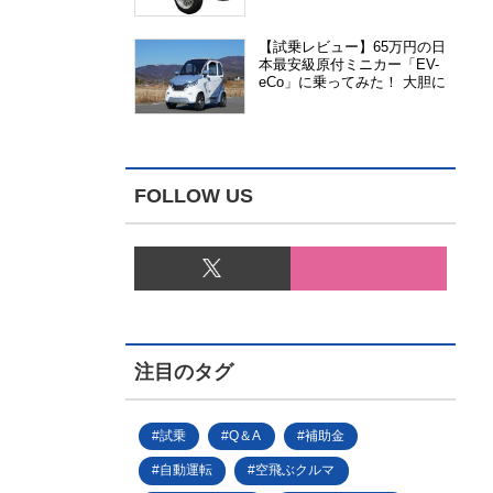
能、安全性、視認性が向上
【試乗レビュー】65万円の日
本最安級原付ミニカー「EV-
eCo」に乗ってみた！ 大胆に
割り切った1人乗りの超小型
EV
FOLLOW US
注目のタグ
試乗
Q＆A
補助金
自動運転
空飛ぶクルマ