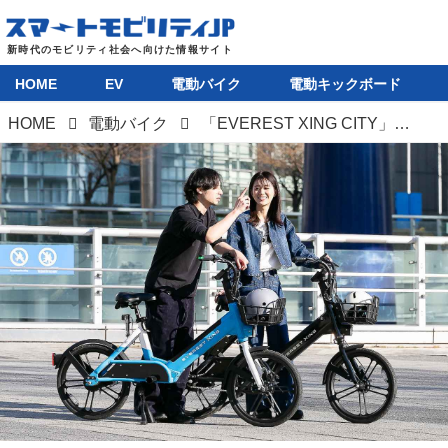
HOME
EV
電動バイク
電動キックボード
HOME
電動バイク
「EVEREST XING CITY」シリーズは特定小型原付と電動アシスト自転車の二本立てで、驚異の登坂性能51％を誇る