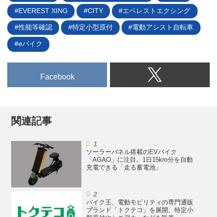
EVEREST XING
CITY
エベレストエクシング
性能等確認
特定小型原付
電動アシスト自転車
eバイク
Facebook
関連記事
ソーラーパネル搭載のEVバイク
「AGAO」に注目。1日15km分を自動
充電できる「走る蓄電池」
バイク王、電動モビリティの専門通販
ブランド「トクテコ」を展開。特定小