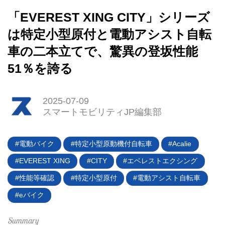
「EVEREST XING CITY」シリーズ
は特定小型原付と電動アシスト自転
車の二本立てで、驚異の登坂性能
51％を誇る
HOME
2025-07-09
スマートモビリティJP編集部
EV
電動バイク
電動バイク
特定小型原動機付自転車
Acalie
電動キックボード
EVEREST XING
CITY
エベレストエクシング
性能等確認
特定小型原付
電動アシスト自転車
ライフスタイル
eバイク
テクノロジー