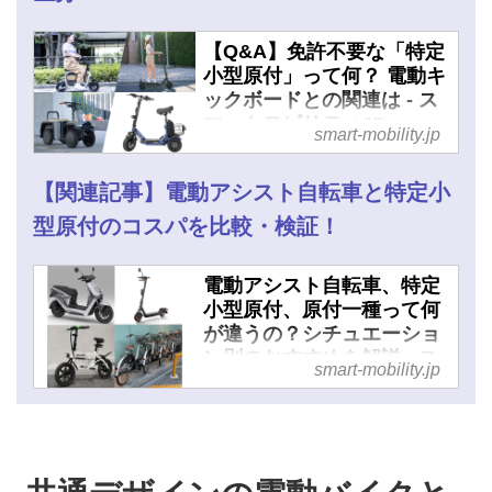
【Q&A】免許不要な「特定
小型原付」って何？ 電動キ
ックボードとの関連は - ス
マートモビリティJP
smart-mobility.jp
【関連記事】電動アシスト自転車と特定小
型原付のコスパを比較・検証！
電動アシスト自転車、特定
小型原付、原付一種って何
が違うの？シチュエーショ
ン別のおすすめを解説 - ス
smart-mobility.jp
マートモビリティJP