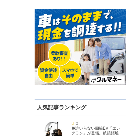
免許いらない四輪EV「エレ
グラン」が登場。航続距離