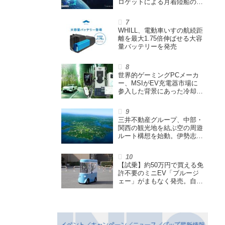
ロケットによる月着陸船の打
ち上げ輸送サービス契約を締
結
WHILL、電動車いすの航続距
離を最大1.75倍伸ばせる大容
量バッテリーを発売
世界的ゲーミングPCメーカ
ー、MSIがEV充電器市場に
参入した背景にあった冷却技
術とは【MSIの挑戦／第1
回】
三井不動産グループ、中部・
関西の観光地を結ぶ空の周遊
ルート構想を始動。伊勢志摩
エリア中核に空飛ぶクルマ運
航を検証
【試乗】約50万円で買える免
許不要のミニEV「ブルージ
ェー」がまもなく発売。自転
車サイズの屋根付き四輪特定
小型原付で、FCEVモデルも
展開