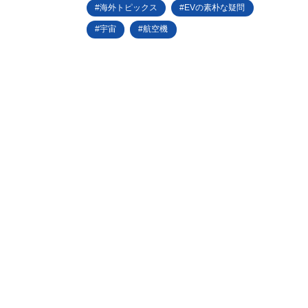
海外トピックス
EVの素朴な疑問
宇宙
航空機