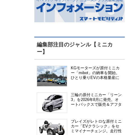
編集部注目のジャンル【ミニカ
ー】
KGモーターズが原付ミニカ
ー「mibot」の納車を開始。
ひとり乗りEVの本格量産に
向けた準備が進む
三輪の原付ミニカー「リーン
3」を2026年8月に発売。オ
ートバックスで販売＆アフタ
ーサービス提供、さらにメー
カー直販も検討中
ブレイズがレトロな原付ミニ
カー「EVクラシック」をセ
ミマイナーチェンジ。走行性