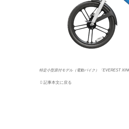
HOM
EV
電動
電動
特定小型原付モデル（電動バイク）「EVEREST XING
ライ
記事本文に戻る
テク
この
運営