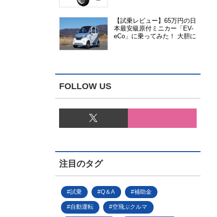
能、安全性、視認性が向上
【試乗レビュー】65万円の日
本最安級原付ミニカー「EV-
eCo」に乗ってみた！ 大胆に
割り切った1人乗りの超小型
EV
FOLLOW US
注目のタグ
試乗
Q＆A
補助金
自動運転
空飛ぶクルマ