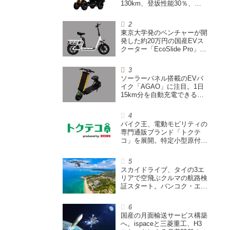
130km、登坂性能30％、
200L超えの積載スペースを
備えた特定小型原付
東京大学発のベンチャーが開
発した約20万円の国産EVス
クーター「EcoSlide Pro」が
登場。600Wモーター搭載の
ハイパワー特定小型原付
ソーラーパネル搭載のEVバ
イク「AGAO」に注目。1日
15km分を自動充電できる
「走る蓄電池」
バイク王、電動モビリティの
専門通販ブランド「トクテ
コ」を展開。特定小型原付や
シニアカーなどを販売
スカイドライブ、タイの3エ
リアで空飛ぶクルマの航路検
証スタート。バンコク・エア
ウェイズと提携し事業化を目
指す
国産の月面輸送サービス構築
へ。ispaceと三菱重工、H3