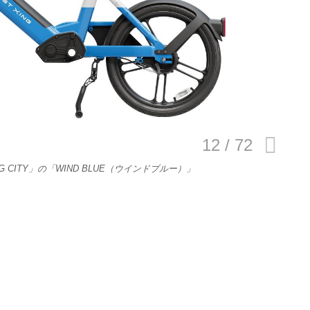
E
バイク
キックボード
 CITY」の「WIND BLUE（ウインドブルー）」
フスタイル
ノロジー
メディアについて
会社