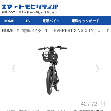
HOME
EV
電動バイク
電動キックボード
HOME
電動バイク
「EVEREST XING CITY」シリーズは特定小型原付と電動アシスト自転車の二本立てで、驚異の登坂性能51％を誇る
HOME
EV
電動バイク
電動キックボード
ライフスタイル
テクノロジー
このメディアについて