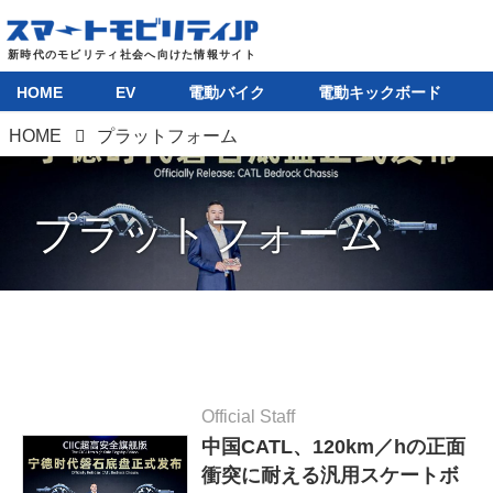
HOME
EV
電動バイク
電動キックボード
HOME
プラットフォーム
プラットフォーム
Official Staff
中国CATL、120km／hの正面
衝突に耐える汎用スケートボ