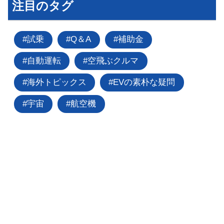
注目のタグ
試乗
Q＆A
補助金
自動運転
空飛ぶクルマ
海外トピックス
EVの素朴な疑問
宇宙
航空機