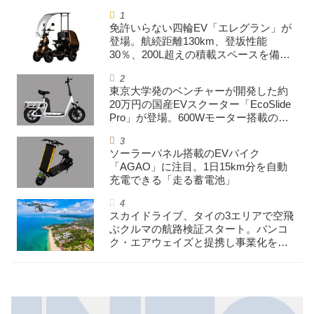
免許いらない四輪EV「エレグラン」が
登場。航続距離130km、登坂性能
30％、200L超えの積載スペースを備え
た特定小型原付
東京大学発のベンチャーが開発した約
20万円の国産EVスクーター「EcoSlide
Pro」が登場。600Wモーター搭載のハ
イパワー特定小型原付
ソーラーパネル搭載のEVバイク
「AGAO」に注目。1日15km分を自動
充電できる「走る蓄電池」
スカイドライブ、タイの3エリアで空飛
ぶクルマの航路検証スタート。バンコ
ク・エアウェイズと提携し事業化を目
指す