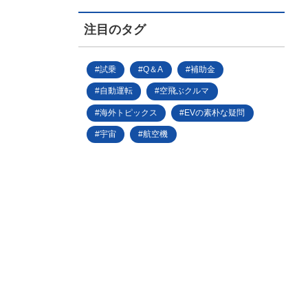
注目のタグ
試乗
Q＆A
補助金
自動運転
空飛ぶクルマ
海外トピックス
EVの素朴な疑問
宇宙
航空機