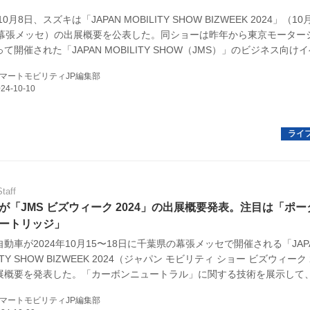
10月8日、スズキは「JAPAN MOBILITY SHOW BIZWEEK 2024」（10
／幕張メッセ）の出展概要を公表した。同ショーは昨年から東京モーター
E
て開催された「JAPAN MOBILITY SHOW（JMS）」のビジネス向け
後は隔年で一般向け、ビジネス向けが行われる。スズキブースでは、水
マートモビリティJP編集部
運搬車、「SUZU-RIDE」、「SUZU-CARGO」が出品されるという。
ティを出品してパートナー企業を募集する スタートアップや事業会社が
バイク
なビジネスを生むためのイベントなので、まず水素燃料電池を動...
キックボード
フスタイル
Staff
が「JMS ビズウィーク 2024」の出展概要発表。注目は「ポー
ノロジー
ートリッジ」
動車が2024年10月15〜18日に千葉県の幕張メッセで開催される「JAP
メディアについて
ITY SHOW BIZWEEK 2024（ジャパン モビリティ ショー ビズウィーク 
展概要を発表した。「カーボンニュートラル」に関する技術を展示して
会社
ップとの技術交流、マッチングを目指すという。（タイトル写真は国内
マートモビリティJP編集部
タブル水素カートリッジ」）