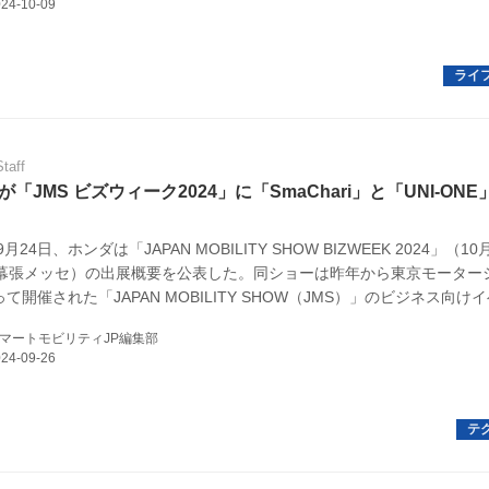
規約
イバシーポリシー
ター名簿
Staff
い合せ
「JMS ビズウィーク2024」に「SmaChari」と「UNI-ON
掲載について
9月24日、ホンダは「JAPAN MOBILITY SHOW BIZWEEK 2024」（10
／幕張メッセ）の出展概要を公表した。同ショーは昨年から東京モーター
て開催された「JAPAN MOBILITY SHOW（JMS）」のビジネス向け
後は隔年で一般向け、ビジネス向けが行われる。さて、ビジネス向けと
マートモビリティJP編集部
ンダブースでは、ハンズフリーパーソナルモビリティ「UNI-ONE（ユニ
や、外付けの電動アシストシステム「SmaChari（スマチャリ）」が出
。