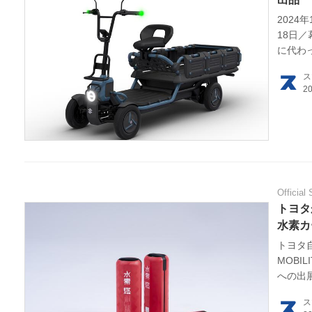
2024年
18日
HOM
に代わっ
で、今
EV
ス
電池荷役
モビリ
電動
み新た
電動
ライ
Official 
トヨタ
テク
水素カ
トヨタ自
この
MOBIL
への出
運営
ートア
ス
「ポー