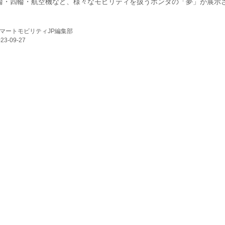
輪・四輪・航空機など、様々なモビリティを扱うホンダの「夢」が展示
マートモビリティJP編集部