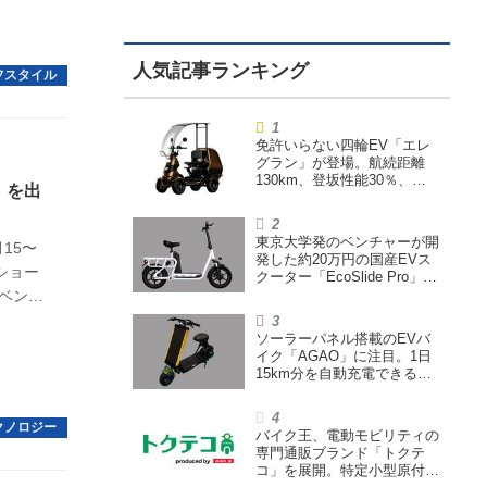
免許いらない四輪EV「エレ
グラン」が登場。航続距離
130km、登坂性能30％、
E」を出
200L超えの積載スペースを
備えた特定小型原付
東京大学発のベンチャーが開
月15〜
発した約20万円の国産EVス
ショー
クーター「EcoSlide Pro」が
登場。600Wモーター搭載の
イベント
ハイパワー特定小型原付
なる今
ソーラーパネル搭載のEVバ
ワ
イク「AGAO」に注目。1日
展される
15km分を自動充電できる
「走る蓄電池」
バイク王、電動モビリティの
専門通販ブランド「トクテ
コ」を展開。特定小型原付や