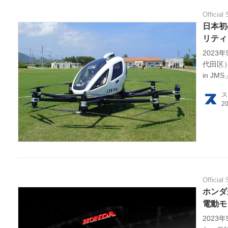
Official 
日本初
リティ
2023
代田区）
in 
ルマ「E
ス
Official 
ホンダ
電動モ
2023