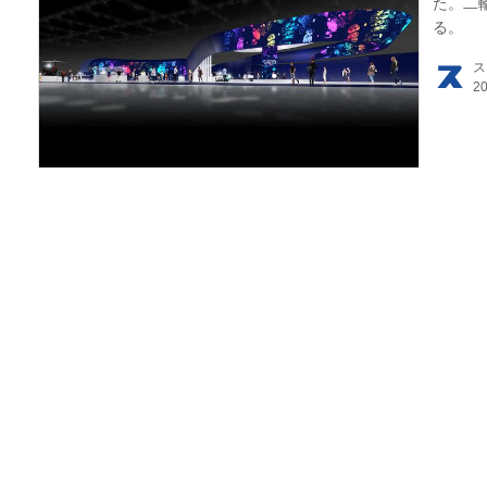
た。二
る。
ス