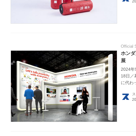
利用
プラ
ライ
Official 
お問
ホンダが
展
広告
2024年
18日
に代わっ
で、今
ス
回のホ
ン）」
という