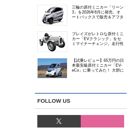
三輪の原付ミニカー「リーン
3」を2026年8月に発売。オ
ートバックスで販売＆アフタ
ーサービス提供、さらにメー
カー直販も検討中
ブレイズがレトロな原付ミニ
カー「EVクラシック」をセ
ミマイナーチェンジ。走行性
能、安全性、視認性が向上
【試乗レビュー】65万円の日
本最安級原付ミニカー「EV-
eCo」に乗ってみた！ 大胆に
割り切った1人乗りの超小型
EV
FOLLOW US