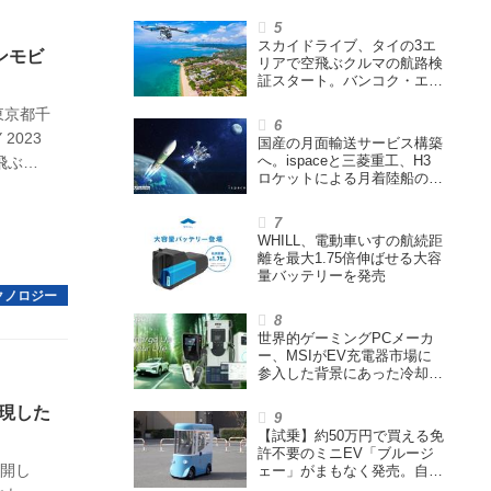
シニアカーなどを販売
スカイドライブ、タイの3エ
ンモビ
リアで空飛ぶクルマの航路検
証スタート。バンコク・エア
ウェイズと提携し事業化を目
東京都千
指す
2023
国産の月面輸送サービス構築
へ。ispaceと三菱重工、H3
飛ぶク
ロケットによる月着陸船の打
ち上げ輸送サービス契約を締
結
WHILL、電動車いすの航続距
離を最大1.75倍伸ばせる大容
量バッテリーを発売
世界的ゲーミングPCメーカ
ー、MSIがEV充電器市場に
参入した背景にあった冷却技
術とは【MSIの挑戦／第1
回】
現した
【試乗】約50万円で買える免
許不要のミニEV「ブルージ
公開し
ェー」がまもなく発売。自転
車サイズの屋根付き四輪特定