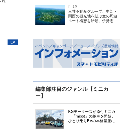
され
小型原付で、FCEVモデルも
展開
三井不動産グループ、中部・
関西の観光地を結ぶ空の周遊
ルート構想を始動。伊勢志摩
エリア中核に空飛ぶクルマ運
航を検証
編集部注目のジャンル【ミニカ
ー】
KGモーターズが原付ミニカ
ー「mibot」の納車を開始。
ひとり乗りEVの本格量産に
向けた準備が進む