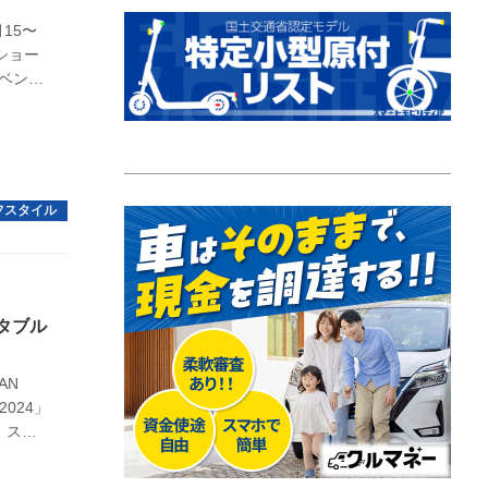
月15〜
ショー
イベント
素燃料
 次世代
手を組
タブル
AN
2024」
、スタ
向け