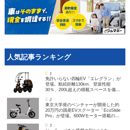
免許いらない四輪EV「エレグラン」が
登場。航続距離130km、登坂性能
30％、200L超えの積載スペースを備え
た特定小型原付
東京大学発のベンチャーが開発した約
20万円の国産EVスクーター「EcoSlide
Pro」が登場。600Wモーター搭載のハ
イパワー特定小型原付