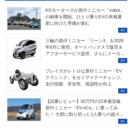
KGモーターズが原付ミニカー「mibot」
の納車を開始。ひとり乗りEVの本格量
産に向けた準備が進む
三輪の原付ミニカー「リーン3」を2026
年8月に発売。オートバックスで販売＆
アフターサービス提供、さらにメーカー
直販も検討中
ブレイズがレトロな原付ミニカー「EV
クラシック」をセミマイナーチェンジ。
走行性能、安全性、視認性が向上
【試乗レビュー】65万円の日本最安級
原付ミニカー「EV-eCo」に乗ってみ
た！ 大胆に割り切った1人乗りの超小型
EV