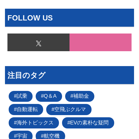
FOLLOW US
注目のタグ
試乗
Q＆A
補助金
自動運転
空飛ぶクルマ
海外トピックス
EVの素朴な疑問
宇宙
航空機