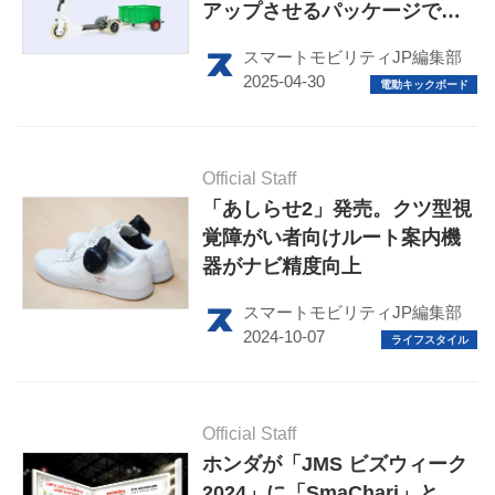
アップさせるパッケージで販
売開始
スマートモビリティJP編集部
Official Staff
HOME
「あしらせ2」発売。クツ型視
EV
覚障がい者向けルート案内機
器がナビ精度向上
電動バイク
スマートモビリティJP編集部
電動キックボード
ライフスタイル
Official Staff
テクノロジー
ホンダが「JMS ビズウィーク
2024」に「SmaChari」と