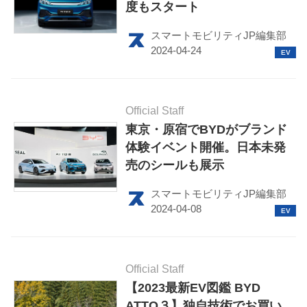
度もスタート
スマートモビリティJP編集部
Official Staff
東京・原宿でBYDがブランド
HOME
体験イベント開催。日本未発
売のシールも展示
EV
スマートモビリティJP編集部
電動バイク
電動キックボード
ライフスタイル
Official Staff
【2023最新EV図鑑 BYD
テクノロジー
ATTO３】独自技術でお買い