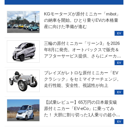
KGモーターズが原付ミニカー「mibot」
の納車を開始。ひとり乗りEVの本格量
産に向けた準備が進む
三輪の原付ミニカー「リーン3」を2026
年8月に発売。オートバックスで販売＆
アフターサービス提供、さらにメーカー
直販も検討中
ブレイズがレトロな原付ミニカー「EV
クラシック」をセミマイナーチェンジ。
走行性能、安全性、視認性が向上
【試乗レビュー】65万円の日本最安級
原付ミニカー「EV-eCo」に乗ってみ
た！ 大胆に割り切った1人乗りの超小型
EV