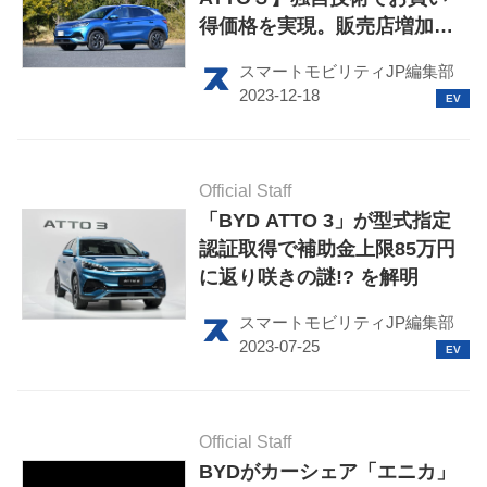
得価格を実現。販売店増加中
このメディアについて
で手が届きやすい存在に
スマートモビリティJP編集部
運営会社
利用規約
Official Staff
プライバシーポリシー
「BYD ATTO 3」が型式指定
認証取得で補助金上限85万円
ライター名簿
に返り咲きの謎!? を解明
お問い合せ
スマートモビリティJP編集部
広告掲載について
Official Staff
BYDがカーシェア「エニカ」