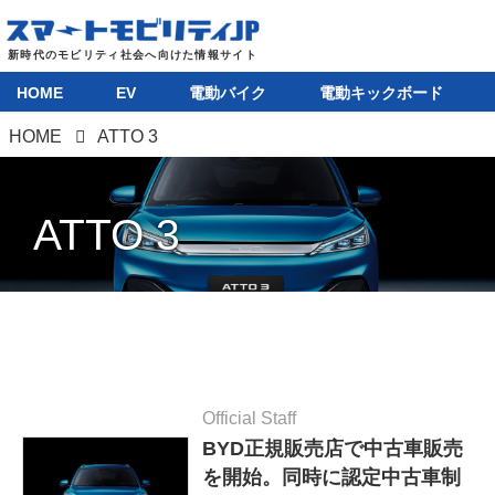
HOME
EV
電動バイク
電動キックボード
HOME
ATTO 3
ATTO 3
Official Staff
BYD正規販売店で中古車販売
を開始。同時に認定中古車制