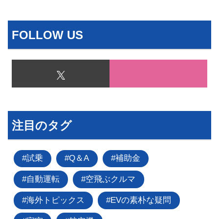
FOLLOW US
注目のタグ
試乗
Q＆A
補助金
自動運転
空飛ぶクルマ
海外トピックス
EVの素朴な疑問