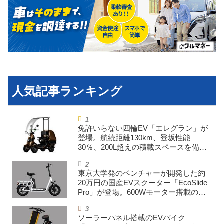
利用規約
プライバシーポリシー
ライター名簿
お問い合せ
広告掲載について
免許いらない四輪EV「エレグラン」が
登場。航続距離130km、登坂性能
30％、200L超えの積載スペースを備え
た特定小型原付
東京大学発のベンチャーが開発した約
20万円の国産EVスクーター「EcoSlide
Pro」が登場。600Wモーター搭載のハ
イパワー特定小型原付
ソーラーパネル搭載のEVバイク