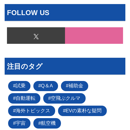
FOLLOW US
注目のタグ
試乗
Q＆A
補助金
自動運転
空飛ぶクルマ
海外トピックス
EVの素朴な疑問
宇宙
航空機