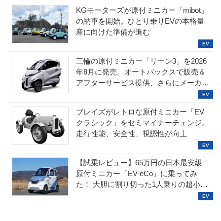
KGモーターズが原付ミニカー「mibot」
の納車を開始。ひとり乗りEVの本格量
産に向けた準備が進む
三輪の原付ミニカー「リーン3」を2026
年8月に発売。オートバックスで販売＆
アフターサービス提供、さらにメーカー
直販も検討中
ブレイズがレトロな原付ミニカー「EV
クラシック」をセミマイナーチェンジ。
走行性能、安全性、視認性が向上
【試乗レビュー】65万円の日本最安級
原付ミニカー「EV-eCo」に乗ってみ
た！ 大胆に割り切った1人乗りの超小型
EV