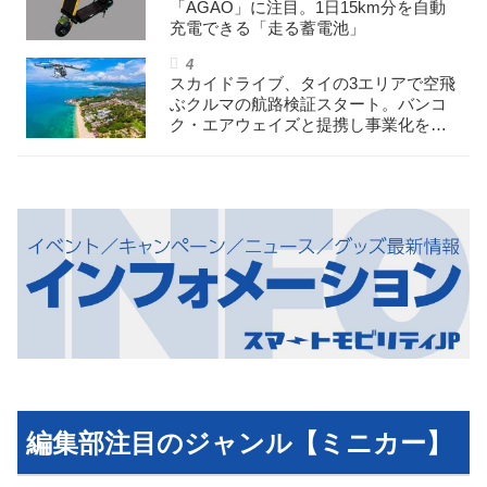
「AGAO」に注目。1日15km分を自動
充電できる「走る蓄電池」
スカイドライブ、タイの3エリアで空飛
ぶクルマの航路検証スタート。バンコ
ク・エアウェイズと提携し事業化を目
指す
編集部注目のジャンル【ミニカー】