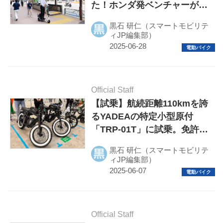
た！ホンダ発ベンチャーが挑
HOME
む立ち乗りシニアカーの可能
黒石 研仁（スマートモビリテ
性とは
ィJP編集部）
EV
電動バイク
電動キックボード
Official Staff
【試乗】航続距離110kmを誇
ライフスタイル
るYADEAの特定小型原付
「TRP-01T」に試乗。免許不
テクノロジー
要で乗れるクラシカルデザイ
黒石 研仁（スマートモビリテ
ンの電動バイク
このメディアについて
ィJP編集部）
運営会社
利用規約
Official Staff