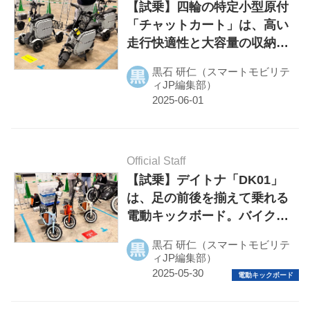
【試乗】四輪の特定小型原付
プライバシーポリシー
「チャットカート」は、高い
ライター名簿
走行快適性と大容量の収納ス
ペースをあわせ持つ電動カー
お問い合せ
黒石 研仁（スマートモビリテ
ト
ィJP編集部）
広告掲載について
Official Staff
【試乗】デイトナ「DK01」
は、足の前後を揃えて乗れる
電動キックボード。バイク用
品を取付できる特定小型原付
黒石 研仁（スマートモビリテ
ィJP編集部）