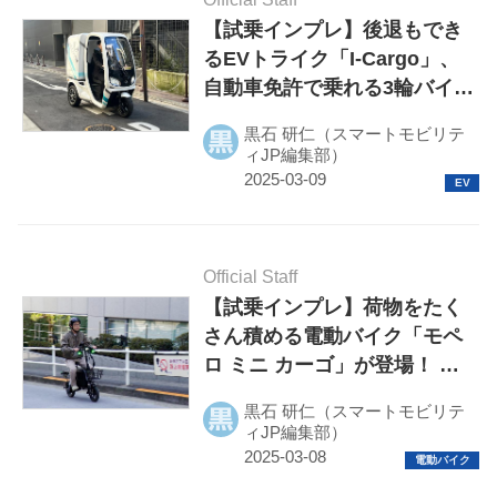
【試乗インプレ】後退もでき
るEVトライク「I-Cargo」、
自動車免許で乗れる3輪バイク
は配送ニーズにぴったりの1台
黒石 研仁（スマートモビリテ
か
ィJP編集部）
Official Staff
【試乗インプレ】荷物をたく
さん積める電動バイク「モペ
ロ ミニ カーゴ」が登場！ 足
つき抜群で登坂も余裕な特定
黒石 研仁（スマートモビリテ
小型原付
ィJP編集部）