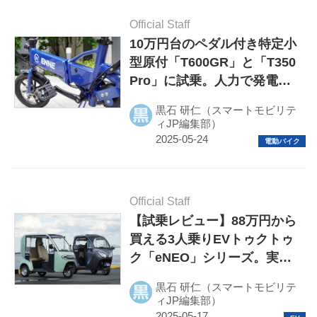
Official Staff
10万円台のペダル付き特定小
型原付「T600GR」と「T350
Pro」に試乗。人力で発電し
て航続距離を2倍にできる
黒石 研仁（スマートモビリテ
ENNE製電動バイクの実力を
ィJP編集部）
チェック
Official Staff
【試乗レビュー】88万円から
買える3人乗りEVトゥクトゥ
ク「eNEO」シリーズ。実用
的な電動トライクの実力を比
黒石 研仁（スマートモビリテ
較検証
ィJP編集部）