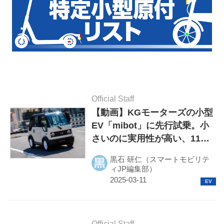
Official Staff
【動画】KGモーターズの小型
EV「mibot」に先行試乗。小
さいのに実用性が高い、110
万円のひとり乗り原付ミニカ
黒石 研仁（スマートモビリテ
ー
ィJP編集部）
Official Staff