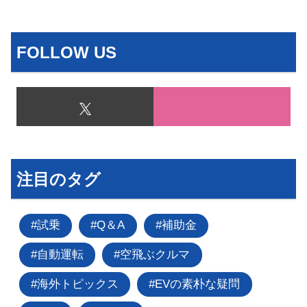
FOLLOW US
注目のタグ
試乗
Q＆A
補助金
自動運転
空飛ぶクルマ
海外トピックス
EVの素朴な疑問