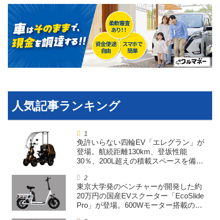
免許いらない四輪EV「エレグラン」が
登場。航続距離130km、登坂性能
30％、200L超えの積載スペースを備え
た特定小型原付
東京大学発のベンチャーが開発した約
20万円の国産EVスクーター「EcoSlide
Pro」が登場。600Wモーター搭載のハ
イパワー特定小型原付