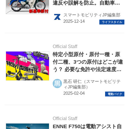
違反や誤解を防止。自動車公
取協が表示基準を策定
スマートモビリティJP編集部
HOME
Official Staff
特定小型原付・原付一種・原
EV
付二種、3つの原付はどこが違
う？ 必要な免許や法定速度、
電動バイク
走れる場所などの違いを徹底
黒石 研仁（スマートモビリテ
解説
電動キックボード
ィJP編集部）
ライフスタイル
テクノロジー
Official Staff
ENNE F750は電動アシスト自
このメディアについて