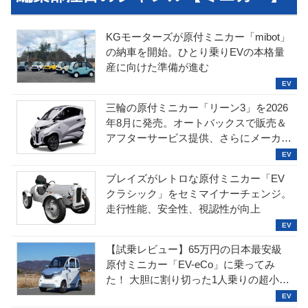
KGモーターズが原付ミニカー「mibot」
の納車を開始。ひとり乗りEVの本格量
産に向けた準備が進む
三輪の原付ミニカー「リーン3」を2026
年8月に発売。オートバックスで販売＆
アフターサービス提供、さらにメーカー
直販も検討中
ブレイズがレトロな原付ミニカー「EV
クラシック」をセミマイナーチェンジ。
走行性能、安全性、視認性が向上
【試乗レビュー】65万円の日本最安級
原付ミニカー「EV-eCo」に乗ってみ
た！ 大胆に割り切った1人乗りの超小型
EV