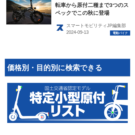
転車から原付二種まで3つのス
ペックでこの秋に登場
運営会社
スマートモビリティJP編集部
利用規約
プライバシーポリシー
ライター名簿
価格別・目的別に検索できる
お問い合せ
広告掲載について