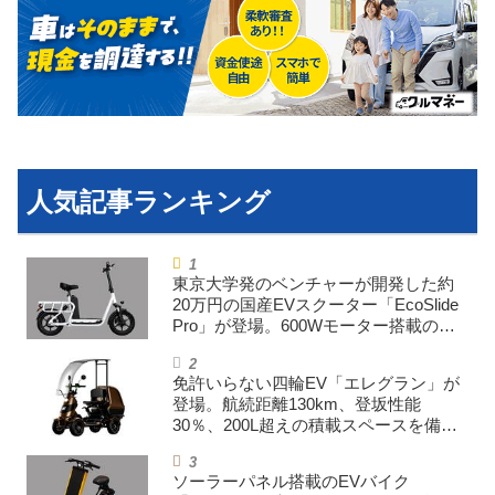
利用規約
プライバシーポリシー
ライター名簿
お問い合せ
広告掲載について
東京大学発のベンチャーが開発した約
20万円の国産EVスクーター「EcoSlide
Pro」が登場。600Wモーター搭載のハ
イパワー特定小型原付
免許いらない四輪EV「エレグラン」が
登場。航続距離130km、登坂性能
30％、200L超えの積載スペースを備え
た特定小型原付
ソーラーパネル搭載のEVバイク