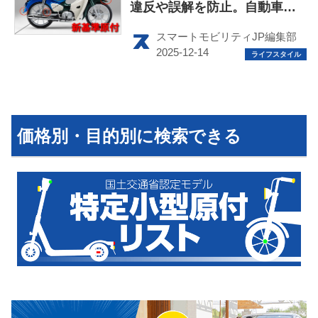
違反や誤解を防止。自動車公
取協が表示基準を策定
スマートモビリティJP編集部
HOME
EV
価格別・目的別に検索できる
電動バイク
電動キックボード
ライフスタイル
テクノロジー
このメディアについて
運営会社