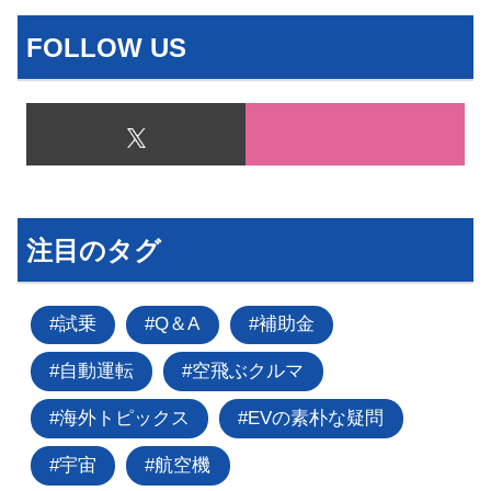
FOLLOW US
注目のタグ
試乗
Q＆A
補助金
自動運転
空飛ぶクルマ
海外トピックス
EVの素朴な疑問
宇宙
航空機