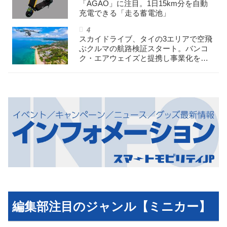
「AGAO」に注目。1日15km分を自動
充電できる「走る蓄電池」
スカイドライブ、タイの3エリアで空飛
ぶクルマの航路検証スタート。バンコ
ク・エアウェイズと提携し事業化を目
指す
編集部注目のジャンル【ミニカー】