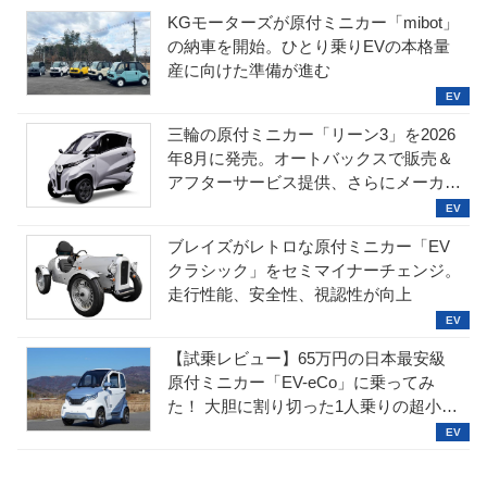
KGモーターズが原付ミニカー「mibot」
の納車を開始。ひとり乗りEVの本格量
産に向けた準備が進む
三輪の原付ミニカー「リーン3」を2026
年8月に発売。オートバックスで販売＆
アフターサービス提供、さらにメーカー
直販も検討中
ブレイズがレトロな原付ミニカー「EV
クラシック」をセミマイナーチェンジ。
走行性能、安全性、視認性が向上
【試乗レビュー】65万円の日本最安級
原付ミニカー「EV-eCo」に乗ってみ
た！ 大胆に割り切った1人乗りの超小型
EV