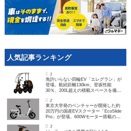
免許いらない四輪EV「エレグラン」が
登場。航続距離130km、登坂性能
30％、200L超えの積載スペースを備え
た特定小型原付
東京大学発のベンチャーが開発した約
20万円の国産EVスクーター「EcoSlide
Pro」が登場。600Wモーター搭載のハ
イパワー特定小型原付