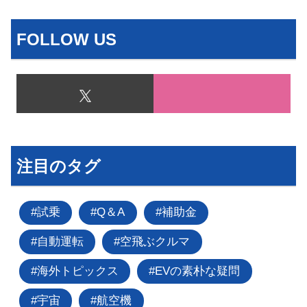
FOLLOW US
注目のタグ
試乗
Q＆A
補助金
自動運転
空飛ぶクルマ
海外トピックス
EVの素朴な疑問
宇宙
航空機