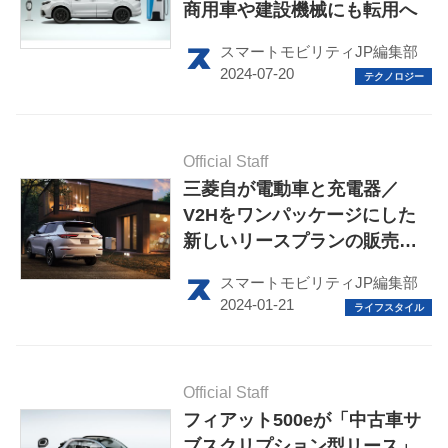
商用車や建設機械にも転用へ
スマートモビリティJP編集部
HOME
Official Staff
三菱自が電動車と充電器／
EV
V2Hをワンパッケージにした
新しいリースプランの販売を
電動バイク
開始
スマートモビリティJP編集部
電動キックボード
ライフスタイル
テクノロジー
Official Staff
フィアット500eが「中古車サ
このメディアについて
ブスクリプション型リース」