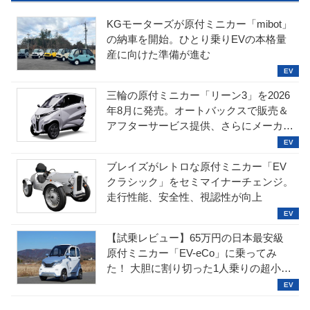
KGモーターズが原付ミニカー「mibot」
の納車を開始。ひとり乗りEVの本格量
産に向けた準備が進む
三輪の原付ミニカー「リーン3」を2026
年8月に発売。オートバックスで販売＆
アフターサービス提供、さらにメーカー
直販も検討中
ブレイズがレトロな原付ミニカー「EV
クラシック」をセミマイナーチェンジ。
走行性能、安全性、視認性が向上
【試乗レビュー】65万円の日本最安級
原付ミニカー「EV-eCo」に乗ってみ
た！ 大胆に割り切った1人乗りの超小型
EV