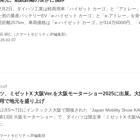
6年2月2日、ダイハツ工業は軽商用車「ハイゼット カーゴ」と「アトレー
た初の量産バッテリーEV「e-ハイゼット カーゴ」と「e-アトレー」を
E
距離257km、車両価格は「e-ハイゼット カーゴ」が314万6000円、「
346万5000円。
石 研仁（スマートモビリティJP編集部）
バイク
キックボード
フスタイル
Staff
ツ、ミゼットX 大阪Ver.を大阪モーターショー2025に出展。
ノロジー
用で地元を盛り上げ
12月5〜7日にインテックス大阪で開催された「Japan Mobility Show KA
メディアについて
／第13回 大阪モーターショー」で、ダイハツは限定車「ミゼットX 大阪Ve
た。
会社
マートモビリティJP編集部