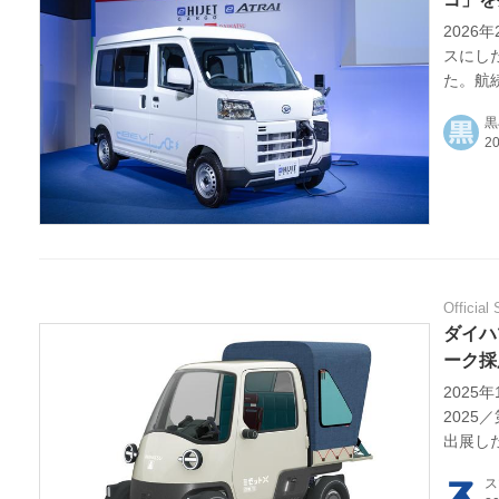
202
スにし
HOM
た。航続
レー」が
EV
黒
電動
電動
ライ
Official 
ダイハ
テク
ーク採
2025年
この
2025
出展し
運営
ス