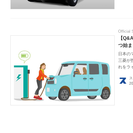
Official 
【Q&
つ始ま
日本の
三菱が
れをラ
ス