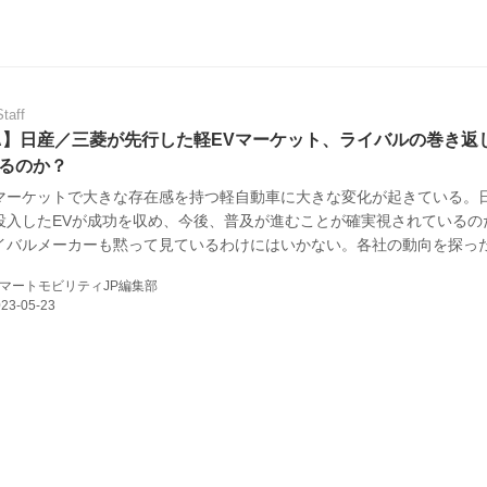
Staff
A】日産／三菱が先行した軽EVマーケット、ライバルの巻き返
るのか？
マーケットで大きな存在感を持つ軽自動車に大きな変化が起きている。
投入したEVが成功を収め、今後、普及が進むことが確実視されているの
イバルメーカーも黙って見ているわけにはいかない。各社の動向を探っ
マートモビリティJP編集部