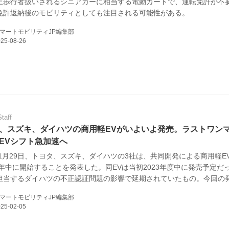
上歩行者扱いされるシニアカーに相当する電動カートで、運転免許が不
免許返納後のモビリティとしても注目される可能性がある。
マートモビリティJP編集部
Staff
、スズキ、ダイハツの商用軽EVがいよいよ発売。ラストワン
EVシフト急加速へ
5年1月29日、トヨタ、スズキ、ダイハツの3社は、共同開発による商用軽E
25年中に開始することを発表した。同EVは当初2023年度中に発売予定だ
担当するダイハツの不正認証問題の影響で延期されていたもの。今回の
2025年度内には、商用軽EVがほぼ出揃うことになる。（タイトル写真
マートモビリティJP編集部
用のダイハツ仕様車）