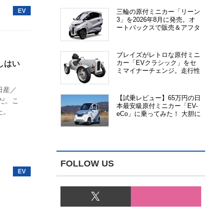
三輪の原付ミニカー「リーン
3」を2026年8月に発売。オ
ートバックスで販売＆アフタ
ーサービス提供、さらにメー
カー直販も検討中
ブレイズがレトロな原付ミニ
カー「EVクラシック」をセ
しはい
ミマイナーチェンジ。走行性
能、安全性、視認性が向上
日産／
【試乗レビュー】65万円の日
だ。こ
本最安級原付ミニカー「EV-
た。
eCo」に乗ってみた！ 大胆に
割り切った1人乗りの超小型
EV
FOLLOW US