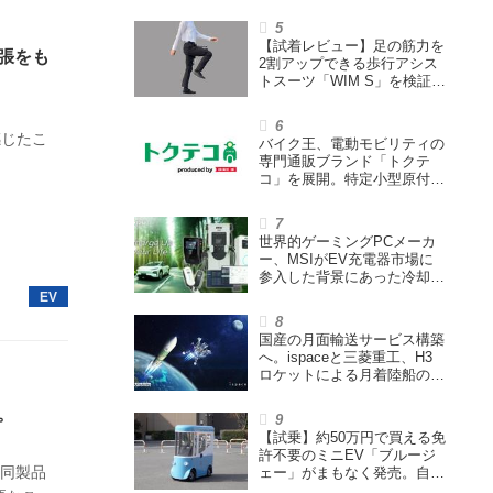
ウェイズと提携し事業化を目
指す
【試着レビュー】足の筋力を
拡張をも
2割アップできる歩行アシス
トスーツ「WIM S」を検証。
「足版のシックスパッド」と
も言われる理由を探る
感じたこ
バイク王、電動モビリティの
専門通販ブランド「トクテ
コ」を展開。特定小型原付や
シニアカーなどを販売
世界的ゲーミングPCメーカ
ー、MSIがEV充電器市場に
参入した背景にあった冷却技
術とは【MSIの挑戦／第1
回】
国産の月面輸送サービス構築
へ。ispaceと三菱重工、H3
ロケットによる月着陸船の打
ち上げ輸送サービス契約を締
結
。
【試乗】約50万円で買える免
許不要のミニEV「ブルージ
。同製品
ェー」がまもなく発売。自転
車サイズの屋根付き四輪特定