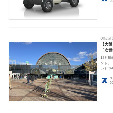
利用
プラ
ライ
Official 
お問
【大阪
「次世
広告
12月
ント、「J
ントで
会を担
ス
モビリ
らお届