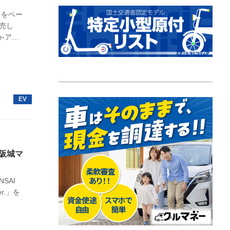
」をベー
発売し
e-アト
大阪城マ
NSAI
r.」を