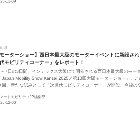
規約
イバシーポリシー
ター名簿
Staff
い合せ
モーターショー】西日本最大級のモーターイベントに新設され
代モビリティコーナー」をレポート！
掲載について
5日～7日の3日間、インテックス大阪にて開催される西日本最大級のモー
apan Mobility Show Kansai 2025／第13回大阪モーターショー」。
今回、新たな試みとして「次世代モビリティコーナー」が開設、今後の
う新たなハード／ソフトを幅広く紹介することとなった。今回そんな「
マートモビリティJP編集部
ティコーナー」に出展している主な出展社と、試乗コーナーの様子を簡
けしようと思う。