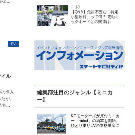
要なこ
小型原付で、FCEVモデルも
展開
【Q&A】免許不要な「特定
小型原付」って何？ 電動キ
ックボードとの関連は
マイル
Vの導入
編集部注目のジャンル【ミニカ
ったが、
ー】
発表に
はイベン
KGモーターズが原付ミニカ
ー「mibot」の納車を開始。
ひとり乗りEVの本格量産に
向けた準備が進む