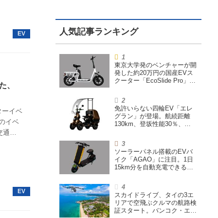
東京大学発のベンチャーが開
発した約20万円の国産EVス
クーター「EcoSlide Pro」が
た、
登場。600Wモーター搭載の
ハイパワー特定小型原付
免許いらない四輪EV「エレ
ターイベ
グラン」が登場。航続距離
このイベ
130km、登坂性能30％、
200L超えの積載スペースを
交通社
備えた特定小型原付
次世代
ソーラーパネル搭載のEVバ
単なが
イク「AGAO」に注目。1日
15km分を自動充電できる
「走る蓄電池」
スカイドライブ、タイの3エ
リアで空飛ぶクルマの航路検
証スタート。バンコク・エア