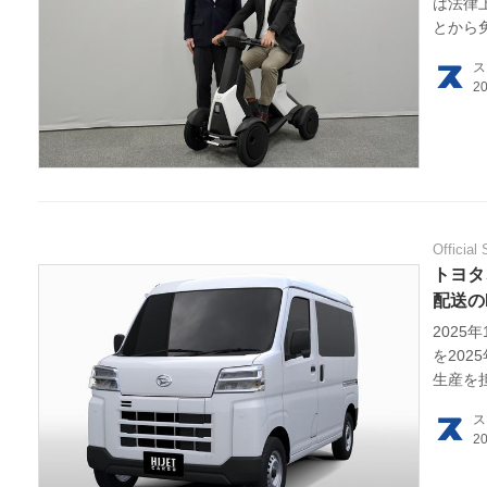
は法律
とから
ス
Official 
トヨタ
配送の
202
を20
生産を
より、
ス
ト展示