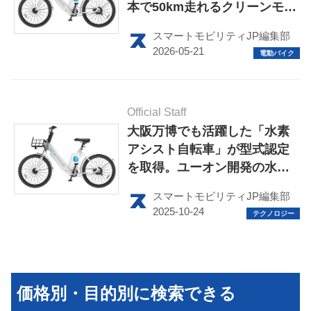
本で50km走れるクリーンモビ
リティ
スマートモビリティJP編集部
HOME
Official Staff
EV
大阪万博でも活躍した「水素
アシスト自転車」が型式認定
電動バイク
を取得。ユーオン開発の水素
活用電動アシスト自転車がま
電動キックボード
スマートモビリティJP編集部
もなく登場か
ライフスタイル
テクノロジー
このメディアについて
価格別・目的別に検索できる