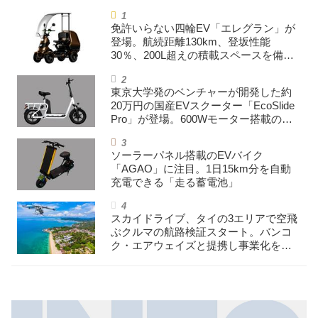
免許いらない四輪EV「エレグラン」が
登場。航続距離130km、登坂性能
30％、200L超えの積載スペースを備え
た特定小型原付
東京大学発のベンチャーが開発した約
20万円の国産EVスクーター「EcoSlide
Pro」が登場。600Wモーター搭載のハ
イパワー特定小型原付
ソーラーパネル搭載のEVバイク
「AGAO」に注目。1日15km分を自動
充電できる「走る蓄電池」
スカイドライブ、タイの3エリアで空飛
ぶクルマの航路検証スタート。バンコ
ク・エアウェイズと提携し事業化を目
指す