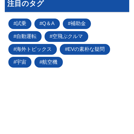
注目のタグ
試乗
Q＆A
補助金
自動運転
空飛ぶクルマ
海外トピックス
EVの素朴な疑問
宇宙
航空機