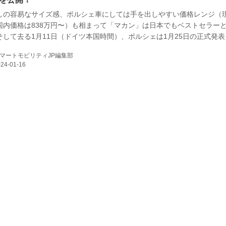
しの容易なサイズ感、ポルシェ車にしては手を出しやすい価格レンジ（
国内価格は838万円〜）も相まって「マカン」は日本でもベストセラー
E
そして去る1月11日（ドイツ本国時間）、ポルシェは1月25日の正式発表
こに採用される新技術のアウトラインを公表した。（タイトル写真は偽
マートモビリティJP編集部
型マカンのテスト風景）
バイク
キックボード
フスタイル
ノロジー
メディアについて
会社