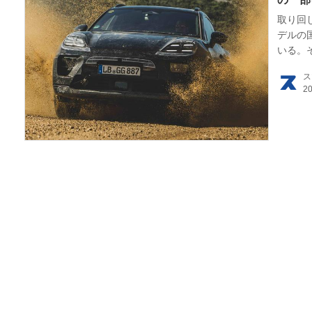
取り回
デルの
HOM
いる。
え、そ
EV
ス
した新
電動
電動
ライ
テク
この
運営