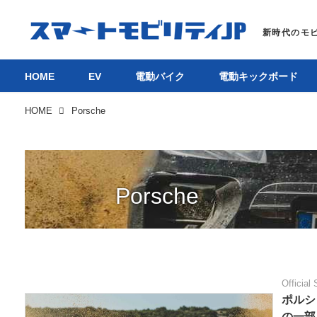
HOME
EV
電動バイク
電動キックボード
HOME
Porsche
Porsche
Official 
ポルシ
の一部