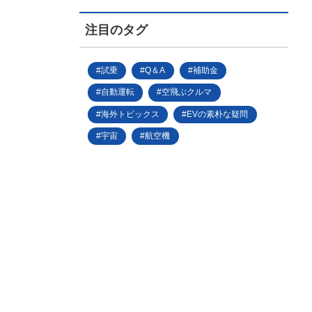
注目のタグ
試乗
Q＆A
補助金
自動運転
空飛ぶクルマ
海外トピックス
EVの素朴な疑問
宇宙
航空機