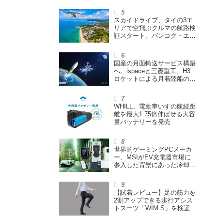
シニアカーなどを販売
スカイドライブ、タイの3エ
リアで空飛ぶクルマの航路検
証スタート。バンコク・エア
ウェイズと提携し事業化を目
指す
国産の月面輸送サービス構築
へ。ispaceと三菱重工、H3
ロケットによる月着陸船の打
ち上げ輸送サービス契約を締
結
WHILL、電動車いすの航続距
離を最大1.75倍伸ばせる大容
量バッテリーを発売
世界的ゲーミングPCメーカ
ー、MSIがEV充電器市場に
参入した背景にあった冷却技
術とは【MSIの挑戦／第1
回】
【試着レビュー】足の筋力を
2割アップできる歩行アシス
トスーツ「WIM S」を検証。
「足版のシックスパッド」と