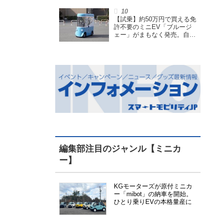
も言われる理由を探る
【試乗】約50万円で買える免
許不要のミニEV「ブルージ
ェー」がまもなく発売。自転
車サイズの屋根付き四輪特定
小型原付で、FCEVモデルも
展開
編集部注目のジャンル【ミニカ
ー】
KGモーターズが原付ミニカ
ー「mibot」の納車を開始。
ひとり乗りEVの本格量産に
向けた準備が進む