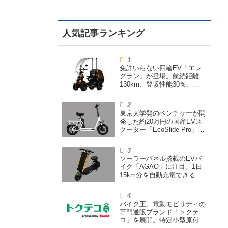
免許いらない四輪EV「エレ
グラン」が登場。航続距離
130km、登坂性能30％、
200L超えの積載スペースを
備えた特定小型原付
東京大学発のベンチャーが開
発した約20万円の国産EVス
クーター「EcoSlide Pro」が
登場。600Wモーター搭載の
ハイパワー特定小型原付
ソーラーパネル搭載のEVバ
イク「AGAO」に注目。1日
15km分を自動充電できる
「走る蓄電池」
バイク王、電動モビリティの
専門通販ブランド「トクテ
コ」を展開。特定小型原付や