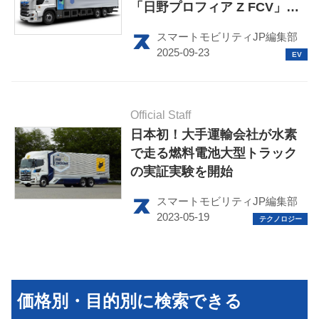
「日野プロフィア Z FCV」を
発売。幹線輸送可能な航続距
スマートモビリティJP編集部
離650kmを実現
HOME
Official Staff
EV
日本初！大手運輸会社が水素
で走る燃料電池大型トラック
電動バイク
の実証実験を開始
電動キックボード
スマートモビリティJP編集部
ライフスタイル
テクノロジー
このメディアについて
価格別・目的別に検索できる