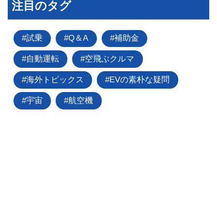
注目のタグ
試乗
Q＆A
補助金
自動運転
空飛ぶクルマ
海外トピックス
EVの素朴な疑問
宇宙
航空機