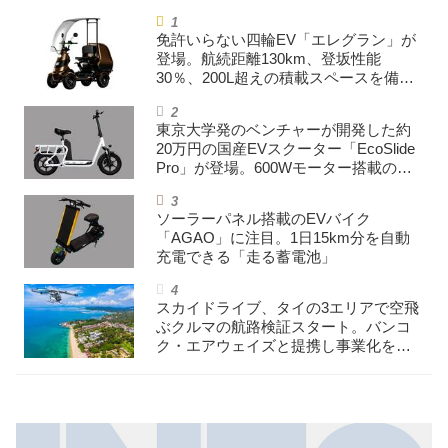
免許いらない四輪EV「エレグラン」が
登場。航続距離130km、登坂性能
30％、200L超えの積載スペースを備え
た特定小型原付
東京大学発のベンチャーが開発した約
20万円の国産EVスクーター「EcoSlide
Pro」が登場。600Wモーター搭載のハ
イパワー特定小型原付
ソーラーパネル搭載のEVバイク
「AGAO」に注目。1日15km分を自動
充電できる「走る蓄電池」
スカイドライブ、タイの3エリアで空飛
ぶクルマの航路検証スタート。バンコ
ク・エアウェイズと提携し事業化を目
指す