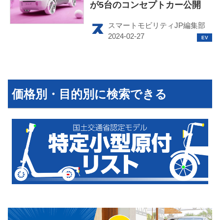
が5台のコンセプトカー公開
スマートモビリティJP編集部
HOME
EV
価格別・目的別に検索できる
電動バイク
電動キックボード
ライフスタイル
テクノロジー
このメディアについて
運営会社