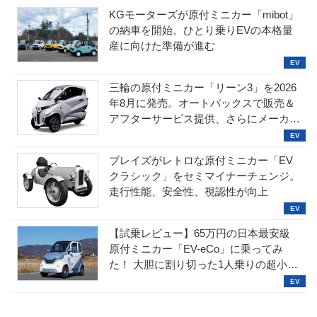
KGモーターズが原付ミニカー「mibot」
の納車を開始。ひとり乗りEVの本格量
産に向けた準備が進む
三輪の原付ミニカー「リーン3」を2026
年8月に発売。オートバックスで販売＆
アフターサービス提供、さらにメーカー
直販も検討中
ブレイズがレトロな原付ミニカー「EV
クラシック」をセミマイナーチェンジ。
走行性能、安全性、視認性が向上
【試乗レビュー】65万円の日本最安級
原付ミニカー「EV-eCo」に乗ってみ
た！ 大胆に割り切った1人乗りの超小型
EV