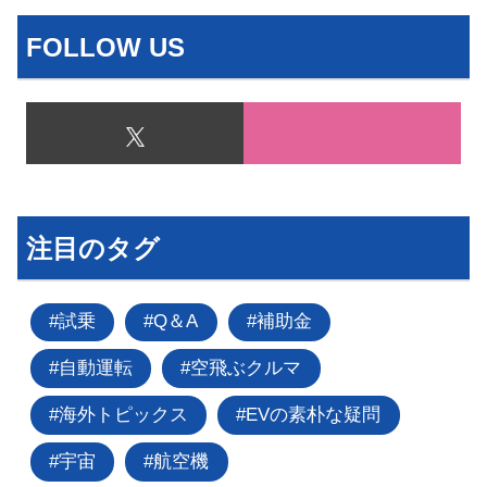
FOLLOW US
注目のタグ
試乗
Q＆A
補助金
自動運転
空飛ぶクルマ
海外トピックス
EVの素朴な疑問
宇宙
航空機