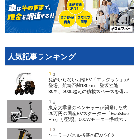
利用規約
プライバシーポリシー
ライター名簿
お問い合せ
広告掲載について
免許いらない四輪EV「エレグラン」が
登場。航続距離130km、登坂性能
30％、200L超えの積載スペースを備え
た特定小型原付
東京大学発のベンチャーが開発した約
20万円の国産EVスクーター「EcoSlide
Pro」が登場。600Wモーター搭載のハ
イパワー特定小型原付
ソーラーパネル搭載のEVバイク