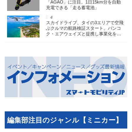
「AGAO」に注目。1日15km分を自動
充電できる「走る蓄電池」
スカイドライブ、タイの3エリアで空飛
ぶクルマの航路検証スタート。バンコ
ク・エアウェイズと提携し事業化を目
指す
編集部注目のジャンル【ミニカー】