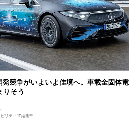
バイク
キックボード
フスタイル
ノロジー
メディアについて
開発競争がいよいよ佳境へ。車載全固体電
会社
まりそう
規約
2
イバシーポリシー
ビリティJP編集部