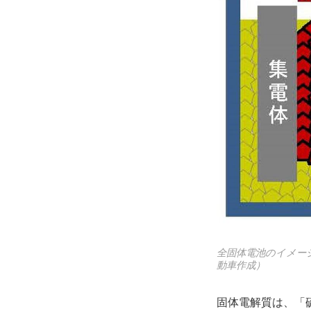
全固体電池のイメー
動車作成）
固体電解質は、「