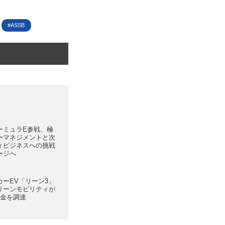
ASSB
ーミュラE参戦、極
ーマネジメントと次
ィビジネスへの挑戦
ージへ
ーEV「リーン3」
リーンモビリティが
資金を調達