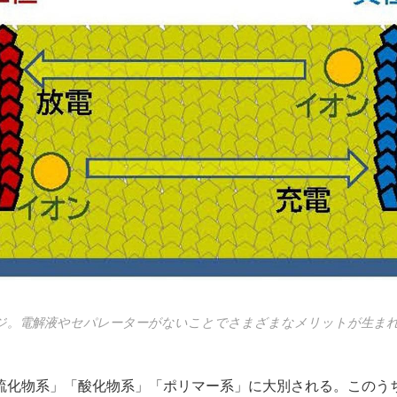
ジ。電解液やセパレーターがないことでさまざまなメリットが生ま
硫化物系」「酸化物系」「ポリマー系」に大別される。このう