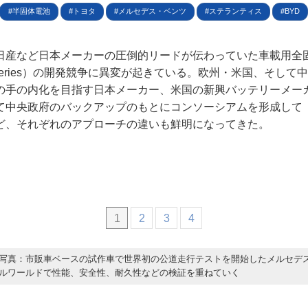
ター名簿
半固体電池
トヨタ
メルセデス・ベンツ
ステランティス
BYD
い合せ
日産など日本メーカーの圧倒的リードが伝わっていた車載用全固
掲載について
tate Batteries）の開発競争に異変が起きている。欧州・米国、そ
の手の内化を目指す日本メーカー、米国の新興バッテリーメー
て中央政府のバックアップのもとにコンソーシアムを形成して
ど、それぞれのアプローチの違いも鮮明になってきた。
1
2
3
4
写真：市販車ベースの試作車で世界初の公道走行テストを開始したメルセデ
ルワールドで性能、安全性、耐久性などの検証を重ねていく