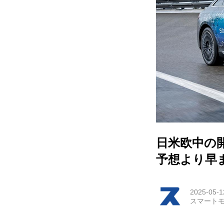
電動
電動
ライ
テク
この
日米欧中の
運営
予想より早
利用
2025-05-1
プラ
スマートモ