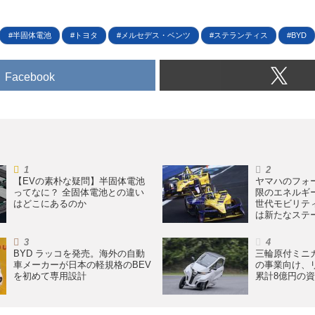
半固体電池
トヨタ
メルセデス・ベンツ
ステランティス
BYD
Facebook
【EVの素朴な疑問】半固体電池
ヤマハのフォ
ってなに？ 全固体電池との違い
限のエネルギ
はどこにあるのか
世代モビリテ
は新たなステ
BYD ラッコを発売。海外の自動
三輪原付ミニカ
車メーカーが日本の軽規格のBEV
の事業向け、
を初めて専用設計
累計8億円の