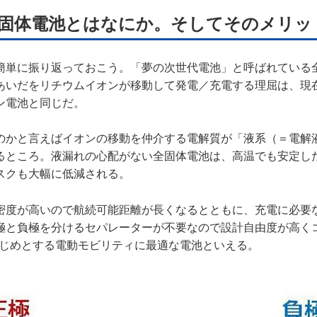
固体電池とはなにか。そしてそのメリッ
簡単に振り返っておこう。「夢の次世代電池」と呼ばれている
あいだをリチウムイオンが移動して発電／充電する理屈は、現
ン電池と同じだ。
のかと言えばイオンの移動を仲介する電解質が「液系（＝電解
るところ。液漏れの心配がない全固体電池は、高温でも安定し
スクも大幅に低減される。
密度が高いので航続可能距離が長くなるとともに、充電に必要
極と負極を分けるセパレーターが不要なので設計自由度が高く
はじめとする電動モビリティに最適な電池といえる。