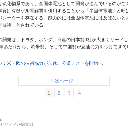
は硫化物系であり、全固体電池として開発が進んでいるのがこ
解質は有機ゲル電解質を併用することから「半固体電池」と呼
パレーターも存在する。能力的には全固体電池には及ばないと
ぎ技術」とされている。
の開発は、トヨタ、ホンダ、日産の日本勢3社が大きくリード
24年あたりから、欧米勢、そして中国勢が急速に力をつけてきて
ページ：米・欧の技術協力が加速。公道テストを開始へ
次ページ
1
2
3
4
2
ビリティJP編集部