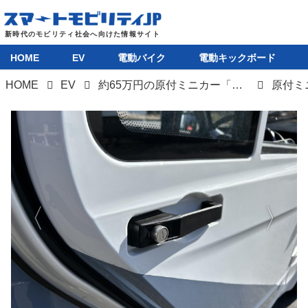
HOME
EV
電動バイク
電動キックボード
HOME
EV
約65万円の原付ミニカー「EV-eCo」が都内で展示・試乗イベントを開催。一人乗りの超小型EV
HOME
EV
電動バイク
電動キックボード
ライフスタイル
テクノロジー
このメディアについて