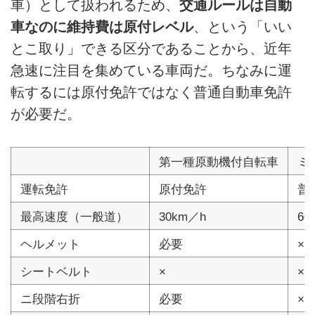
車）として扱われるため、
交通ルールは自動
車なのに維持費は原付レベル
、という「いい
とこ取り」できる区分であることから、近年
急速に注目を集めている車両だ。ちなみに運
転するには原付免許ではなく普通自動車免許
が必要だ。
第一種原動機付自転車
ミ
運転免許
原付免許
普
最高速度（一般道）
30km／h
60
ヘルメット
必要
×
シートベルト
×
×
ニ段階右折
必要
×