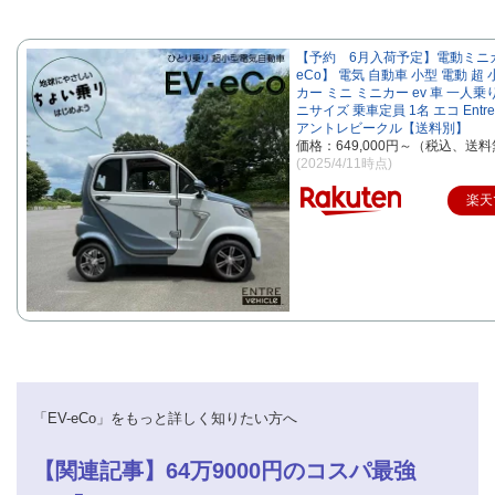
【予約 6月入荷予定】電動ミニカ
eCo】 電気 自動車 小型 電動 超 
カー ミニ ミニカー ev 車 一人乗
ニサイズ 乗車定員 1名 エコ EntreV
アントレビークル【送料別】
価格：649,000円～（税込、送料
(2025/4/11時点)
楽天
「EV-eCo」をもっと詳しく知りたい方へ
【関連記事】64万9000円のコスパ最強