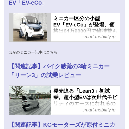
EV「EV-eCo」
ミニカー区分の小型
EV「EV-eCo」が登場、価
格は64万9000円で維持費も
smart-mobility.jp
安い - スマートモビリティ
JP
ほかのミニカー記事はこちら
【関連記事】バイク感覚の3輪ミニカー
「リーン3」の試乗レビュー
発売迫る「Lean3」初試
乗。超小型EVは次世代モビ
リティのエースになれるの
か!? - スマートモビリティ
smart-mobility.jp
JP
【関連記事】KGモーターズが原付ミニカ