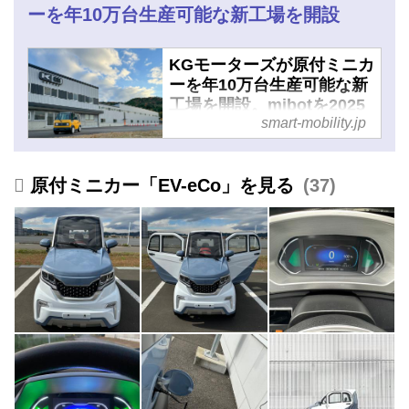
ーを年10万台生産可能な新工場を開設
KGモーターズが原付ミニカ
ーを年10万台生産可能な新
工場を開設。mibotを2025
smart-mobility.jp
年秋に量産開始 - スマート
モビリティJP
原付ミニカー「EV-eCo」を見る
37