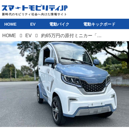
HOME
EV
電動バイク
電動キックボード
HOME
EV
約65万円の原付ミニカー「EV-eCo」が都内で展示・試乗イベントを開催。一人乗りの超小型EV