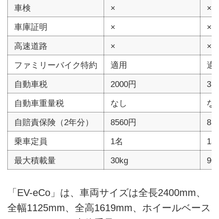
車検
×
×
車庫証明
×
×
高速道路
×
×
ファミリーバイク特約
適用
適
自動車税
2000円
37
自動車重量税
なし
な
自賠責保険（2年分）
8560円
85
乗車定員
1名
1
最大積載量
30kg
90
「EV-eCo」は、車両サイズは全長2400mm、
全幅1125mm、全高1619mm、ホイールベース