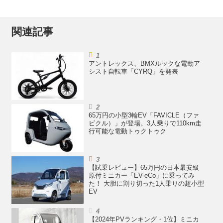
関連記事
アントレックス、BMXルックな電動ア
シスト自転車「CYRQ」を発表
65万円の小型3輪EV「FAVICLE（ファ
ビクル）」が登場。3人乗りで110km走
行可能な電動トゥクトゥク
【試乗レビュー】65万円の日本最安級
原付ミニカー「EV-eCo」に乗ってみ
た！ 大胆に割り切った1人乗りの超小型
EV
【2024年PVランキング・1位】ミニカ