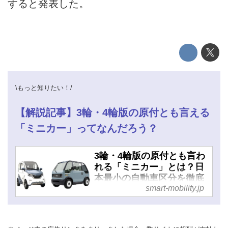
すると発表した。
HOME
EV
電動バイク
電動キックボード
\もっと知りたい！/
ライフスタイル
【解説記事】3輪・4輪版の原付とも言える
「ミニカー」ってなんだろう？
テクノロジー
このメディアについて
3輪・4輪版の原付とも言わ
れる「ミニカー」とは？日
運営会社
本最小の自動車区分を徹底
smart-mobility.jp
解説！ - スマートモビリテ
利用規約
ィJP
プライバシーポリシー