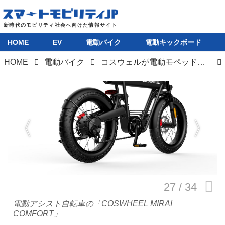
HOME
EV
電動バイク
電動キックボード
HOME
電動バイク
コスウェルが電動モペッドと電動自転車の新モデルを発表！ 値下げ＆仕様変更で魅力度アップ
HOME
EV
電動バイク
電動キックボード
ライフスタイル
テクノロジー
電動アシスト自転車の「COSWHEEL MIRAI
COMFORT」
このメディアについて