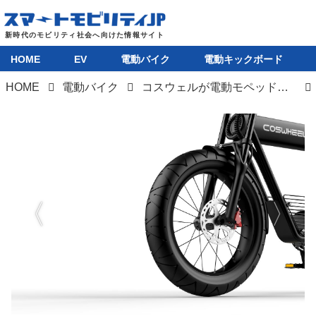
HOME
EV
電動バイク
電動キックボード
HOME
電動バイク
コスウェルが電動モペッドと電動自転車の新モデルを発表！ 値下げ＆仕様変更で魅力度アップ
HOME
EV
電動バイク
電動キックボード
ライフスタイル
テクノロジー
このメディアについて