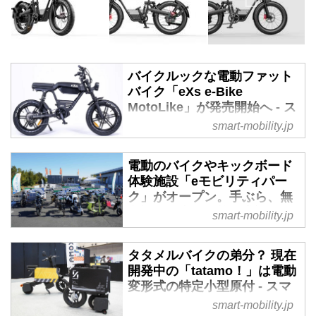
バイクルックな電動ファット
バイク「eXs e-Bike
MotoLike」が発売開始へ - ス
マートモビリティJP
smart-mobility.jp
2024年10月8日、バイクパーツの
販売で知られる株式会社カスタム
電動のバイクやキックボード
ジャパンが、ファットバイクスタ
体験施設「eモビリティパー
イルの電動アシスト自転車「eXs
ク」がオープン。手ぶら、無
e-Bike MotoLike」をリリースす
免許でも利用可能な常設コー
smart-mobility.jp
る。同社のモビリティブランド
ス - スマートモビリティJP
「eXs」から、26万5650円で販売
2024年11月29日、株式会社キズ
タタメルバイクの弟分？ 現在
されるという。
キが「イオンモールむさし村山
開発中の「tatamo！」は電動
つむぐひろば」に、国内初の常設
変形式の特定小型原付 - スマ
型電動モビリティ体験施設「eモ
ートモビリティJP
smart-mobility.jp
ビリティパーク多摩東京」を開設