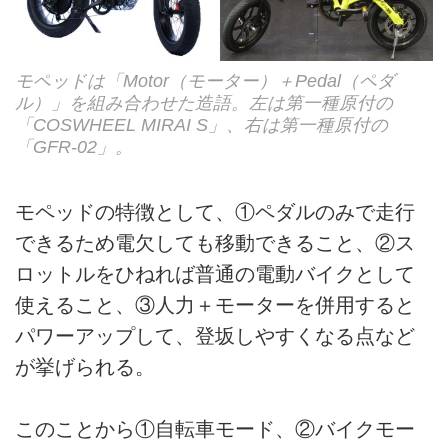
モペッドは「Motor（モーター）＋Pedal（ペダ
ル）」を組み合わせた造語。左は第一種原付の
「COSWHEEL MIRAI S」、右は第一種原付の
「GFR-02」。
モペッドの特徴として、①ペダルのみで走行
できるため電欠しても移動できること、②ス
ロットルをひねれば普通の電動バイクとして
使えること、③人力＋モーターを併用すると
パワーアップして、登坂しやすくなる点など
が挙げられる。
このことから①自転車モード、②バイクモー