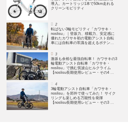
導入。カートリッジ1本で50km走れる
クリーンモビリティ
転ばない3輪モビリティ「カワサキ・
noslisu」｜登坂力、積載力、安定感に
優れたカワサキ初の電動アシスト自転
車には自転車の常識を超えるポテンシ
ャルがある【noslisu長期使用レビュ
ー・その5 まとめ編】
激坂も余裕な最強自転車！ カワサキの3
輪電動アシスト自転車「カワサキ・
noslisu」で挑む筑波山ヒルクライム
【noslisu長期使用レビュー・その4 登
坂性能テスト編】
3輪電動アシスト自転車「カワサキ・
noslisu」を郊外で使ってみた！ サイク
リングも楽しめる万能性を発揮
【noslisu長期使用レビュー・その3 郊
外テスト編】