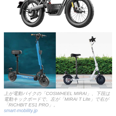
上が電動バイクの「COSWHEEL MIRAI」、下段は
電動キックボードで、左が「MIRAI T Lite」で右が
「RICHBIT ES1 PRO」。
smart-mobility.jp