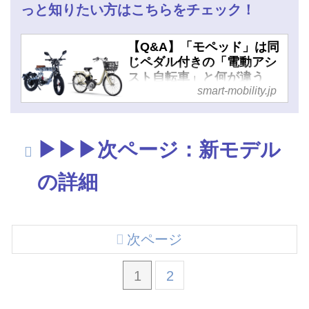
っと知りたい方はこちらをチェック！
【Q&A】「モペッド」は同
じペダル付きの「電動アシ
スト自転車」と何が違う
smart-mobility.jp
の？ - スマートモビリティ
JP
▶▶▶次ページ：新モデル
の詳細
次ページ
1
2