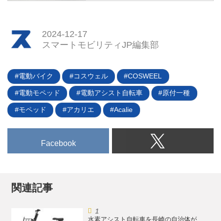
2024年10月15日から「ジャパン
した。安全講習や走行練習を受け
モビリティショー ビズウィーク
ながら、電動バイクや3輪スクー
2024」が幕張メッセで開催され
2024-12-17
ターなど20種類を超える電動モビ
ており、スタートアップから自動
スマートモビリティJP編集部
リティに試乗体験できる施設だ。
車メーカーまでさまざまな展示が
行われている。そのなかで、原付
一種のタタメルバイクを販売して
電動バイク
コスウェル
COSWEEL
いるICOMAが、新たなモビリテ
電動モペッド
電動アシスト自転車
原付一種
ィで特定小型原付「tatamo！（タ
タモ！）」の試作車を展示してい
モペッド
アカリエ
Acalie
た。現在開発中につき展示車の写
真を掲載できないのは残念だが、
ここではその概要をお伝えしよ
Facebook
う。
関連記事
水素アシスト自転車を長崎の自治体が