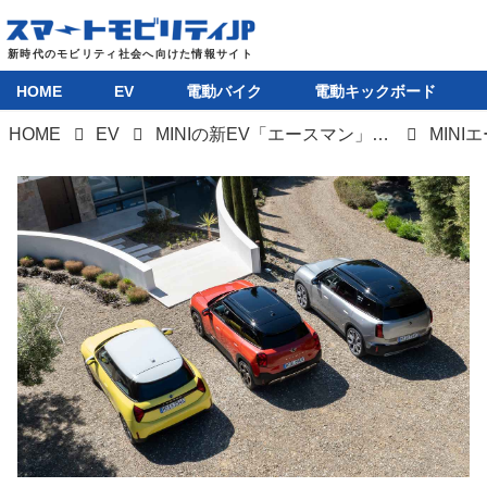
HOME
EV
電動バイク
電動キックボード
HOME
EV
MINIの新EV「エースマン」発売。シンプルデザインで全長約4.1mのコンパクトなSUV
MINI
HOME
EV
電動バイク
電動キックボード
ライフスタイル
テクノロジー
このメディアについて