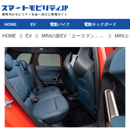
HOME
EV
電動バイク
電動キックボード
HOME
EV
MINIの新EV「エースマン」発売。シンプルデザインで全長約4.1mのコンパクトなSUV
MINI
HOME
EV
電動バイク
電動キックボード
ライフスタイル
テクノロジー
このメディアについて