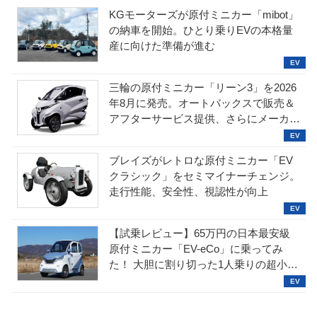
KGモーターズが原付ミニカー「mibot」
の納車を開始。ひとり乗りEVの本格量
産に向けた準備が進む
三輪の原付ミニカー「リーン3」を2026
年8月に発売。オートバックスで販売＆
アフターサービス提供、さらにメーカー
直販も検討中
ブレイズがレトロな原付ミニカー「EV
クラシック」をセミマイナーチェンジ。
走行性能、安全性、視認性が向上
【試乗レビュー】65万円の日本最安級
原付ミニカー「EV-eCo」に乗ってみ
た！ 大胆に割り切った1人乗りの超小型
EV