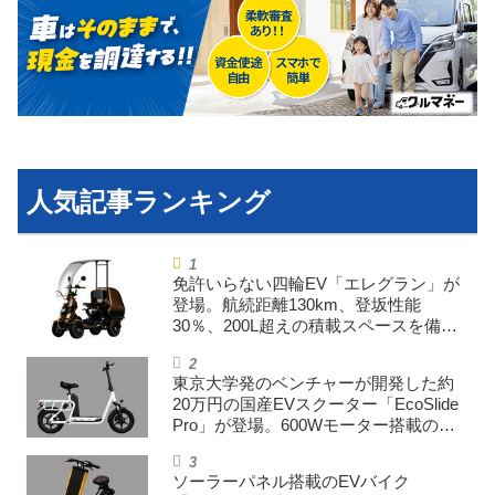
利用規約
プライバシーポリシー
ライター名簿
お問い合せ
広告掲載について
免許いらない四輪EV「エレグラン」が
登場。航続距離130km、登坂性能
30％、200L超えの積載スペースを備え
た特定小型原付
東京大学発のベンチャーが開発した約
20万円の国産EVスクーター「EcoSlide
Pro」が登場。600Wモーター搭載のハ
イパワー特定小型原付
ソーラーパネル搭載のEVバイク