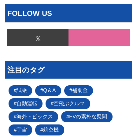
FOLLOW US
注目のタグ
試乗
Q＆A
補助金
自動運転
空飛ぶクルマ
海外トピックス
EVの素朴な疑問
宇宙
航空機