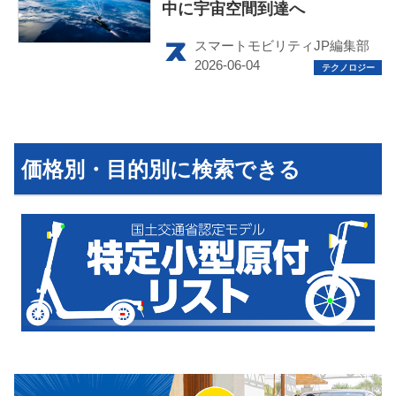
中に宇宙空間到達へ
スマートモビリティJP編集部
HOME
EV
価格別・目的別に検索できる
電動バイク
電動キックボード
ライフスタイル
テクノロジー
このメディアについて
運営会社