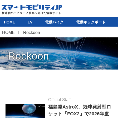
HOME
EV
電動バイク
電動キックボード
HOME
Rockoon
Rockoon
Official Staff
福島発AstroX、気球発射型ロ
ケット「FOX2」で2026年度