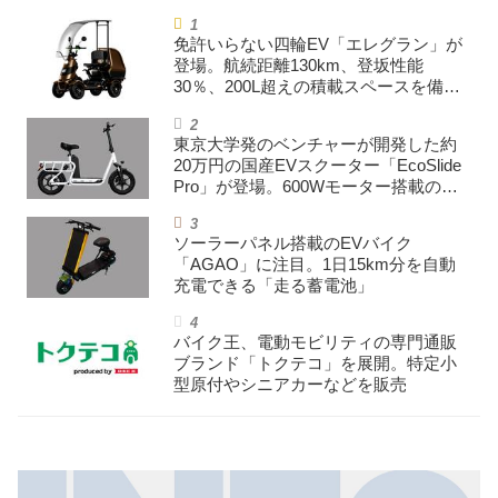
免許いらない四輪EV「エレグラン」が
登場。航続距離130km、登坂性能
30％、200L超えの積載スペースを備え
た特定小型原付
東京大学発のベンチャーが開発した約
20万円の国産EVスクーター「EcoSlide
Pro」が登場。600Wモーター搭載のハ
イパワー特定小型原付
ソーラーパネル搭載のEVバイク
「AGAO」に注目。1日15km分を自動
充電できる「走る蓄電池」
バイク王、電動モビリティの専門通販
ブランド「トクテコ」を展開。特定小
型原付やシニアカーなどを販売