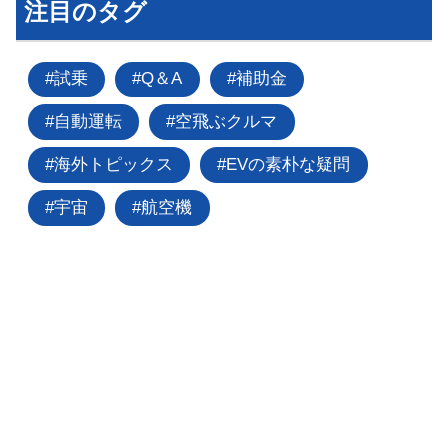
注目のタグ
試乗
Q＆A
補助金
自動運転
空飛ぶクルマ
海外トピックス
EVの素朴な疑問
宇宙
航空機