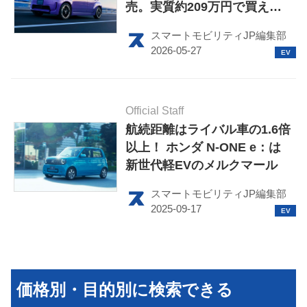
売。実質約209万円で買える
小型EVが登場
スマートモビリティJP編集部
HOME
Official Staff
EV
航続距離はライバル車の1.6倍
以上！ ホンダ N-ONE e：は
電動バイク
新世代軽EVのメルクマール
電動キックボード
スマートモビリティJP編集部
ライフスタイル
テクノロジー
このメディアについて
価格別・目的別に検索できる