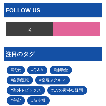
FOLLOW US
注目のタグ
試乗
Q＆A
補助金
自動運転
空飛ぶクルマ
海外トピックス
EVの素朴な疑問
宇宙
航空機