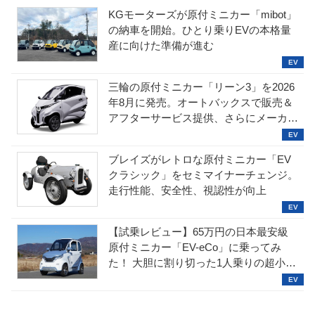
KGモーターズが原付ミニカー「mibot」
の納車を開始。ひとり乗りEVの本格量
産に向けた準備が進む
三輪の原付ミニカー「リーン3」を2026
年8月に発売。オートバックスで販売＆
アフターサービス提供、さらにメーカー
直販も検討中
ブレイズがレトロな原付ミニカー「EV
クラシック」をセミマイナーチェンジ。
走行性能、安全性、視認性が向上
【試乗レビュー】65万円の日本最安級
原付ミニカー「EV-eCo」に乗ってみ
た！ 大胆に割り切った1人乗りの超小型
EV