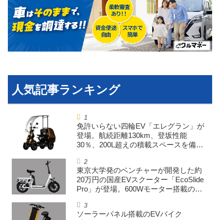
運営会社
利用規約
プライバシーポリシー
ライター名簿
お問い合せ
広告掲載について
免許いらない四輪EV「エレグラン」が
登場。航続距離130km、登坂性能
30％、200L超えの積載スペースを備え
た特定小型原付
東京大学発のベンチャーが開発した約
20万円の国産EVスクーター「EcoSlide
Pro」が登場。600Wモーター搭載のハ
イパワー特定小型原付
ソーラーパネル搭載のEVバイク