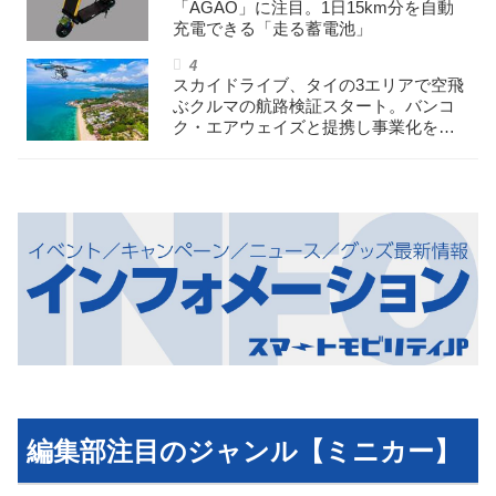
「AGAO」に注目。1日15km分を自動
充電できる「走る蓄電池」
スカイドライブ、タイの3エリアで空飛
ぶクルマの航路検証スタート。バンコ
ク・エアウェイズと提携し事業化を目
指す
編集部注目のジャンル【ミニカー】