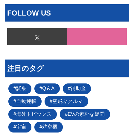
FOLLOW US
注目のタグ
試乗
Q＆A
補助金
自動運転
空飛ぶクルマ
海外トピックス
EVの素朴な疑問
宇宙
航空機