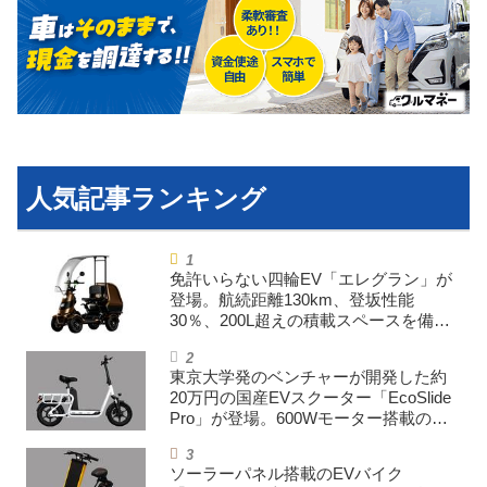
利用規約
プライバシーポリシー
ライター名簿
お問い合せ
広告掲載について
免許いらない四輪EV「エレグラン」が
登場。航続距離130km、登坂性能
30％、200L超えの積載スペースを備え
た特定小型原付
東京大学発のベンチャーが開発した約
20万円の国産EVスクーター「EcoSlide
Pro」が登場。600Wモーター搭載のハ
イパワー特定小型原付
ソーラーパネル搭載のEVバイク