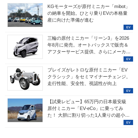
KGモーターズが原付ミニカー「mibot」
の納車を開始。ひとり乗りEVの本格量
産に向けた準備が進む
三輪の原付ミニカー「リーン3」を2026
年8月に発売。オートバックスで販売＆
アフターサービス提供、さらにメーカー
直販も検討中
ブレイズがレトロな原付ミニカー「EV
クラシック」をセミマイナーチェンジ。
走行性能、安全性、視認性が向上
【試乗レビュー】65万円の日本最安級
原付ミニカー「EV-eCo」に乗ってみ
た！ 大胆に割り切った1人乗りの超小型
EV