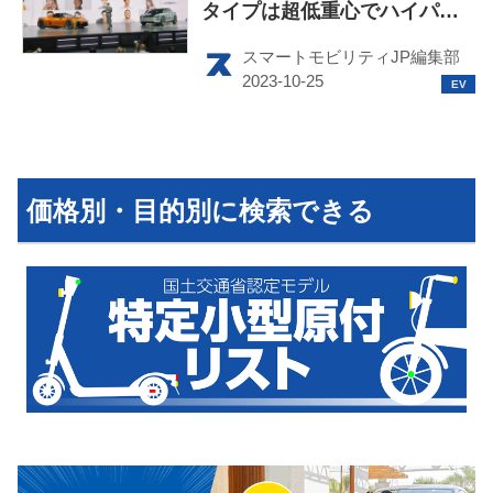
タイプは超低重心でハイパフ
ォーマンス間違いなし！
スマートモビリティJP編集部
HOME
EV
価格別・目的別に検索できる
電動バイク
電動キックボード
ライフスタイル
テクノロジー
このメディアについて
運営会社