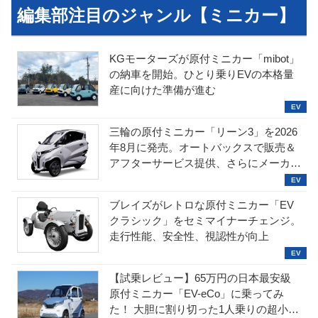
編集部注目のジャンル【ミニカー】
KGモーターズが原付ミニカー「mibot」
の納車を開始。ひとり乗りEVの本格量
産に向けた準備が進む
三輪の原付ミニカー「リーン3」を2026
年8月に発売。オートバックスで販売＆
アフターサービス提供、さらにメーカー
直販も検討中
ブレイズがレトロな原付ミニカー「EV
クラシック」をセミマイナーチェンジ。
走行性能、安全性、視認性が向上
【試乗レビュー】65万円の日本最安級
原付ミニカー「EV-eCo」に乗ってみ
た！ 大胆に割り切った1人乗りの超小型