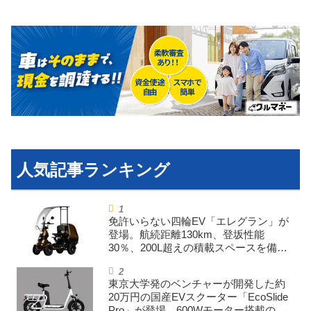
運営会社
利用規約
プライバシーポリシー
ライター名簿
お問い合せ
広告掲載について
免許いらない四輪EV「エレグラン」が
登場。航続距離130km、登坂性能
30％、200L超えの積載スペースを備え
た特定小型原付
東京大学発のベンチャーが開発した約
20万円の国産EVスクーター「EcoSlide
Pro」が登場。600Wモーター搭載のハ