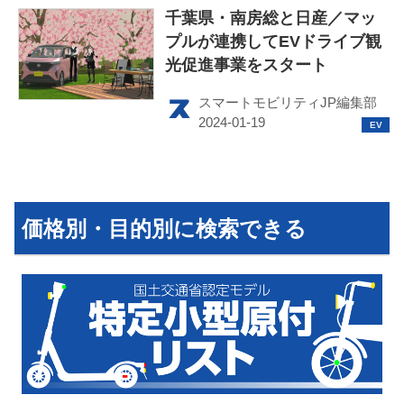
千葉県・南房総と日産／マッ
プルが連携してEVドライブ観
光促進事業をスタート
スマートモビリティJP編集部
HOME
EV
電動バイク
価格別・目的別に検索できる
電動キックボード
ライフスタイル
テクノロジー
このメディアについて