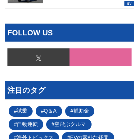
EV
FOLLOW US
注目のタグ
試乗
Q＆A
補助金
自動運転
空飛ぶクルマ
海外トピックス
EVの素朴な疑問