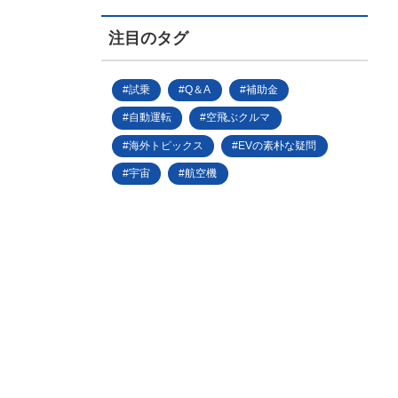
注目のタグ
試乗
Q＆A
補助金
自動運転
空飛ぶクルマ
海外トピックス
EVの素朴な疑問
宇宙
航空機