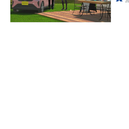
利用
プラ
ライ
お問
広告