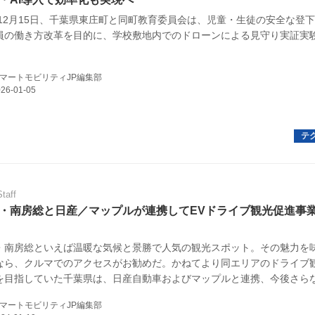
5年12月15日、千葉県東庄町と同町教育委員会は、児童・生徒の安全な登
E
員の働き方改革を目的に、学校敷地内でのドローンによる見守り実証実
。
マートモビリティJP編集部
バイク
キックボード
フスタイル
Staff
・南房総と日産／マップルが連携してEVドライブ観光促進事
ノロジー
メディアについて
・南房総といえば温暖な気候と景勝で人気の観光スポット。その魅力を
なら、クルマでのアクセスがお勧めだ。かねてより同エリアのドライブ
を目指していた千葉県は、日産自動車およびマップルと連携、今後さら
会社
込まれるEVによるドライブ観光の促進と充電インフラ拡充に乗り出した
マートモビリティJP編集部