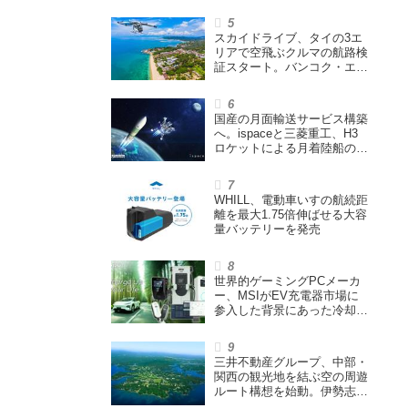
シニアカーなどを販売
スカイドライブ、タイの3エ
リアで空飛ぶクルマの航路検
証スタート。バンコク・エア
ウェイズと提携し事業化を目
指す
国産の月面輸送サービス構築
へ。ispaceと三菱重工、H3
ロケットによる月着陸船の打
ち上げ輸送サービス契約を締
結
WHILL、電動車いすの航続距
離を最大1.75倍伸ばせる大容
量バッテリーを発売
世界的ゲーミングPCメーカ
ー、MSIがEV充電器市場に
参入した背景にあった冷却技
術とは【MSIの挑戦／第1
回】
三井不動産グループ、中部・
関西の観光地を結ぶ空の周遊
ルート構想を始動。伊勢志摩
エリア中核に空飛ぶクルマ運