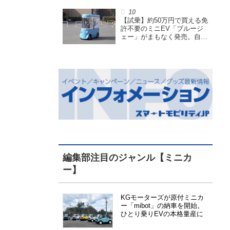
航を検証
【試乗】約50万円で買える免
許不要のミニEV「ブルージ
ェー」がまもなく発売。自転
車サイズの屋根付き四輪特定
小型原付で、FCEVモデルも
展開
編集部注目のジャンル【ミニカ
ー】
KGモーターズが原付ミニカ
ー「mibot」の納車を開始。
ひとり乗りEVの本格量産に
向けた準備が進む