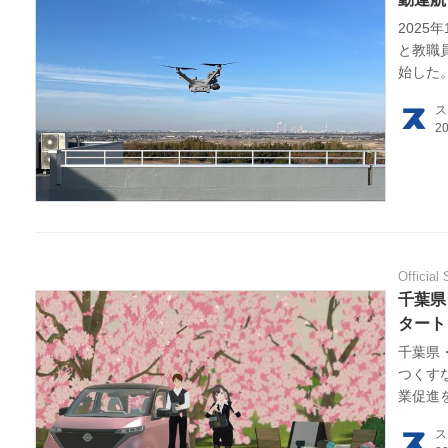
202
HOM
と教職
始した
EV
ス
電動
電動
ライ
Official 
千葉県
テク
タート
この
千葉県
つくす
業促進
運営
及が見
ス