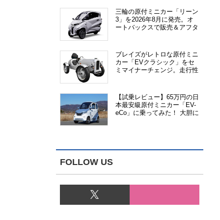
三輪の原付ミニカー「リーン
3」を2026年8月に発売。オ
ートバックスで販売＆アフタ
ーサービス提供、さらにメー
カー直販も検討中
ブレイズがレトロな原付ミニ
カー「EVクラシック」をセ
ミマイナーチェンジ。走行性
能、安全性、視認性が向上
【試乗レビュー】65万円の日
本最安級原付ミニカー「EV-
eCo」に乗ってみた！ 大胆に
割り切った1人乗りの超小型
EV
FOLLOW US