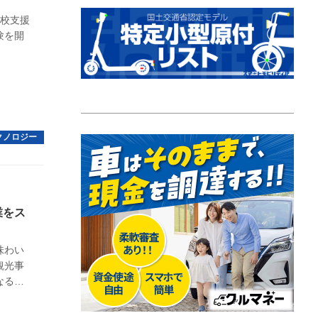
下校支援
験を開
業をス
味わい
観光事
なる普
。