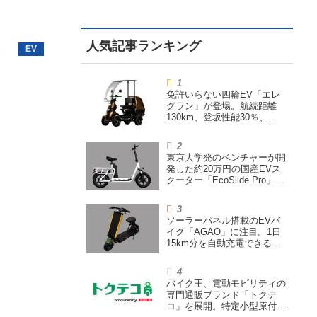
免許いらない四輪EV「エレ
グラン」が登場。航続距離
130km、登坂性能30％、
200L超えの積載スペースを
備えた特定小型原付
東京大学発のベンチャーが開
発した約20万円の国産EVス
クーター「EcoSlide Pro」が
登場。600Wモーター搭載の
ハイパワー特定小型原付
ソーラーパネル搭載のEVバ
イク「AGAO」に注目。1日
15km分を自動充電できる
「走る蓄電池」
バイク王、電動モビリティの
専門通販ブランド「トクテ
コ」を展開。特定小型原付や