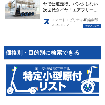
ヤで公道走行。パンクしない
次世代タイヤ「エアフリー」
運営会社
搭載のバスで実証実験を開始
スマートモビリティJP編集部
利用規約
プライバシーポリシー
ライター名簿
価格別・目的別に検索できる
お問い合せ
広告掲載について