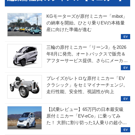
KGモーターズが原付ミニカー「mibot」
の納車を開始。ひとり乗りEVの本格量
産に向けた準備が進む
三輪の原付ミニカー「リーン3」を2026
年8月に発売。オートバックスで販売＆
アフターサービス提供、さらにメーカー
直販も検討中
ブレイズがレトロな原付ミニカー「EV
クラシック」をセミマイナーチェンジ。
走行性能、安全性、視認性が向上
【試乗レビュー】65万円の日本最安級
原付ミニカー「EV-eCo」に乗ってみ
た！ 大胆に割り切った1人乗りの超小型
EV