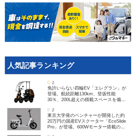
免許いらない四輪EV「エレグラン」が
登場。航続距離130km、登坂性能
30％、200L超えの積載スペースを備え
た特定小型原付
東京大学発のベンチャーが開発した約
20万円の国産EVスクーター「EcoSlide
Pro」が登場。600Wモーター搭載のハ
イパワー特定小型原付