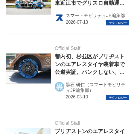
東近江市でグリスロ自動運転
サービスに全国初導入
スマートモビリティJP編集部
HOME
Official Staff
都内初、杉並区がブリヂスト
EV
ンのエアレスタイヤ装着車で
公道実証。パンクしない、エ
電動バイク
アフリーを履いたグリーンス
黒石 研仁（スマートモビリテ
ローモビリティ
電動キックボード
ィJP編集部）
ライフスタイル
テクノロジー
Official Staff
ブリヂストンのエアレスタイ
このメディアについて