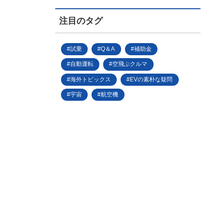
注目のタグ
試乗
Q＆A
補助金
自動運転
空飛ぶクルマ
海外トピックス
EVの素朴な疑問
宇宙
航空機