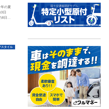
今年の夏
3日
の8日間
なる