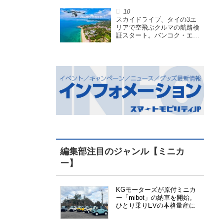
回】
スカイドライブ、タイの3エ
リアで空飛ぶクルマの航路検
証スタート。バンコク・エア
ウェイズと提携し事業化を目
指す
編集部注目のジャンル【ミニカ
ー】
KGモーターズが原付ミニカ
ー「mibot」の納車を開始。
ひとり乗りEVの本格量産に
向けた準備が進む