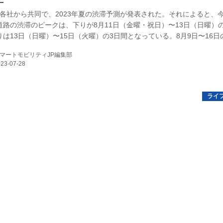
CO各社から共同で、2023年夏の渋滞予測が発表された。それによると、
道路の渋滞のピークは、下りが8月11日（金曜・祝日）〜13日（日曜）の
E
りは13日（日曜）〜15日（火曜）の3日間となっている。8月9日〜16日
10km以上の渋滞が438回も発生するというのだ。これは、昨年の実績と
マートモビリティJP編集部
の2倍以上の数値だ。
バイク
キックボード
フスタイル
ノロジー
メディアについて
会社