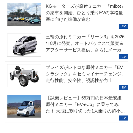
KGモーターズが原付ミニカー「mibot」
の納車を開始。ひとり乗りEVの本格量
産に向けた準備が進む
三輪の原付ミニカー「リーン3」を2026
年8月に発売。オートバックスで販売＆
アフターサービス提供、さらにメーカー
直販も検討中
ブレイズがレトロな原付ミニカー「EV
クラシック」をセミマイナーチェンジ。
走行性能、安全性、視認性が向上
【試乗レビュー】65万円の日本最安級
原付ミニカー「EV-eCo」に乗ってみ
た！ 大胆に割り切った1人乗りの超小型
EV