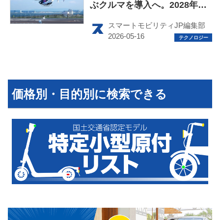
ぶクルマを導入へ。2028年に
1機納品見込み
スマートモビリティJP編集部
HOME
EV
価格別・目的別に検索できる
電動バイク
電動キックボード
ライフスタイル
テクノロジー
このメディアについて
運営会社