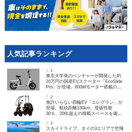
利用規約
プライバシーポリシー
ライター名簿
お問い合せ
広告掲載について
東京大学発のベンチャーが開発した約
20万円の国産EVスクーター「EcoSlide
Pro」が登場。600Wモーター搭載のハ
イパワー特定小型原付
免許いらない四輪EV「エレグラン」が
登場。航続距離130km、登坂性能
30％、200L超えの積載スペースを備え
た特定小型原付
スカイドライブ、タイの3エリアで空飛