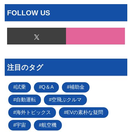
FOLLOW US
注目のタグ
試乗
Q＆A
補助金
自動運転
空飛ぶクルマ
海外トピックス
EVの素朴な疑問
宇宙
航空機