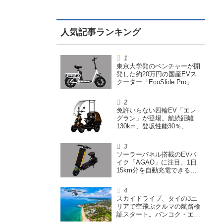
東京大学発のベンチャーが開
発した約20万円の国産EVス
クーター「EcoSlide Pro」が
登場。600Wモーター搭載の
ハイパワー特定小型原付
免許いらない四輪EV「エレ
グラン」が登場。航続距離
130km、登坂性能30％、
200L超えの積載スペースを
備えた特定小型原付
ソーラーパネル搭載のEVバ
イク「AGAO」に注目。1日
15km分を自動充電できる
「走る蓄電池」
スカイドライブ、タイの3エ
リアで空飛ぶクルマの航路検
証スタート。バンコク・エア