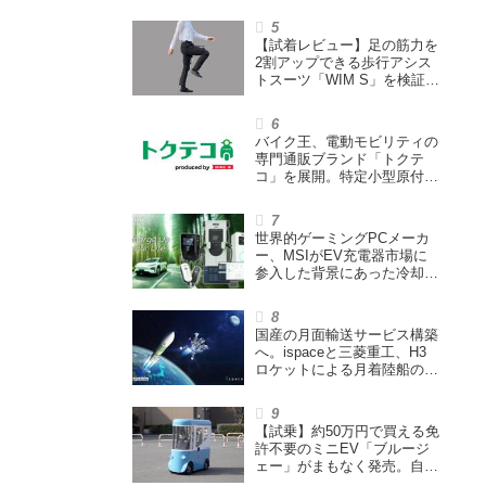
ウェイズと提携し事業化を目
指す
【試着レビュー】足の筋力を
2割アップできる歩行アシス
トスーツ「WIM S」を検証。
「足版のシックスパッド」と
も言われる理由を探る
バイク王、電動モビリティの
専門通販ブランド「トクテ
コ」を展開。特定小型原付や
シニアカーなどを販売
世界的ゲーミングPCメーカ
ー、MSIがEV充電器市場に
参入した背景にあった冷却技
術とは【MSIの挑戦／第1
回】
国産の月面輸送サービス構築
へ。ispaceと三菱重工、H3
ロケットによる月着陸船の打
ち上げ輸送サービス契約を締
結
【試乗】約50万円で買える免
許不要のミニEV「ブルージ
ェー」がまもなく発売。自転
車サイズの屋根付き四輪特定