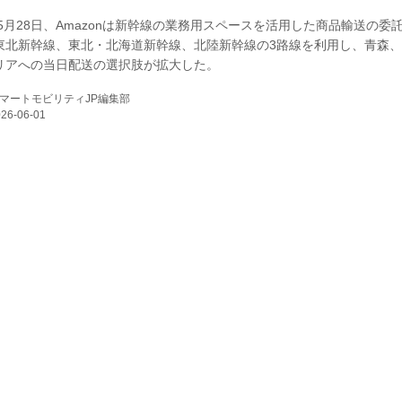
年5月28日、Amazonは新幹線の業務用スペースを活用した商品輸送の委
E
東北新幹線、東北・北海道新幹線、北陸新幹線の3路線を利用し、青森
リアへの当日配送の選択肢が拡大した。
マートモビリティJP編集部
バイク
キックボード
フスタイル
ノロジー
メディアについて
会社