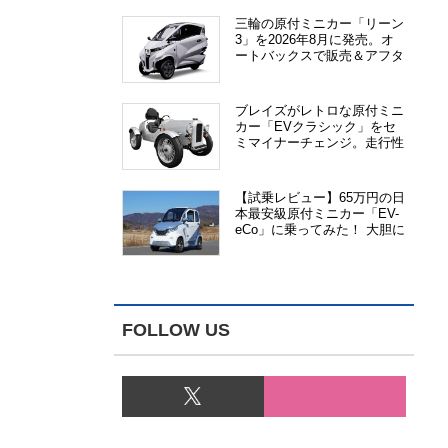
三輪の原付ミニカー「リーン
3」を2026年8月に発売。オ
ートバックスで販売＆アフタ
ーサービス提供、さらにメー
カー直販も検討中
ブレイズがレトロな原付ミニ
カー「EVクラシック」をセ
ミマイナーチェンジ。走行性
能、安全性、視認性が向上
【試乗レビュー】65万円の日
本最安級原付ミニカー「EV-
eCo」に乗ってみた！ 大胆に
割り切った1人乗りの超小型
EV
FOLLOW US