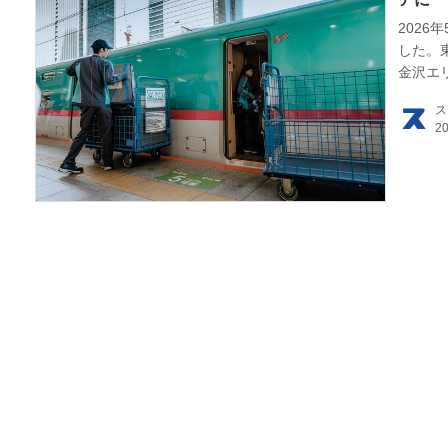
2026
HOM
した。
金沢エ
EV
ス
電動
電動
ライ
テク
この
運営