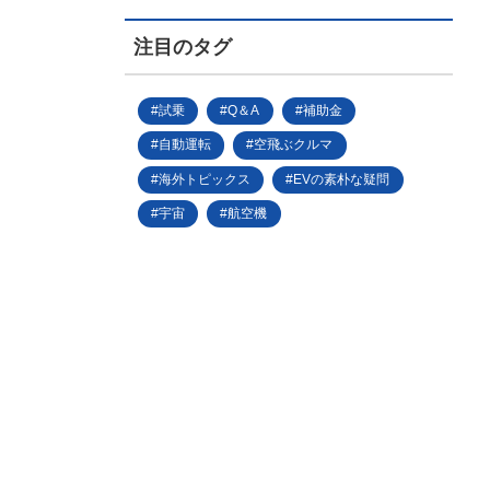
注目のタグ
試乗
Q＆A
補助金
自動運転
空飛ぶクルマ
海外トピックス
EVの素朴な疑問
宇宙
航空機