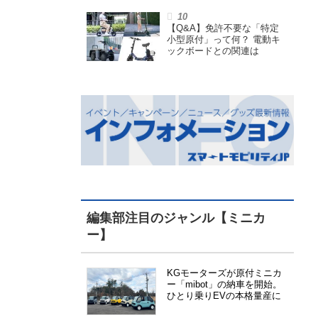
小型原付で、FCEVモデルも
展開
【Q&A】免許不要な「特定
小型原付」って何？ 電動キ
ックボードとの関連は
編集部注目のジャンル【ミニカ
ー】
KGモーターズが原付ミニカ
ー「mibot」の納車を開始。
ひとり乗りEVの本格量産に
向けた準備が進む