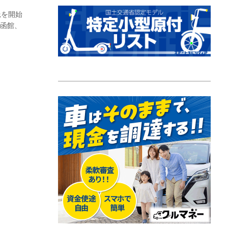
託を開始
、函館、