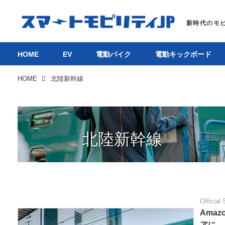
HOME
EV
電動バイク
電動キックボード
HOME
北陸新幹線
北陸新幹線
Official 
Ama
アに