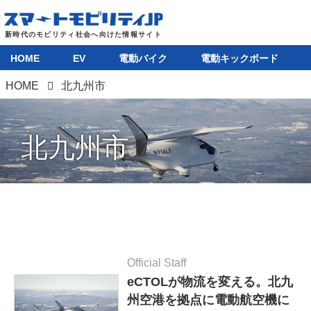
HOME
EV
電動バイク
電動キックボード
HOME
北九州市
北九州市
Official Staff
eCTOLが物流を変える。北九
州空港を拠点に電動航空機に