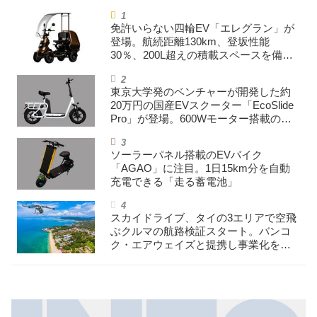
免許いらない四輪EV「エレグラン」が
登場。航続距離130km、登坂性能
30％、200L超えの積載スペースを備え
た特定小型原付
東京大学発のベンチャーが開発した約
20万円の国産EVスクーター「EcoSlide
Pro」が登場。600Wモーター搭載のハ
イパワー特定小型原付
ソーラーパネル搭載のEVバイク
「AGAO」に注目。1日15km分を自動
充電できる「走る蓄電池」
スカイドライブ、タイの3エリアで空飛
ぶクルマの航路検証スタート。バンコ
ク・エアウェイズと提携し事業化を目
指す