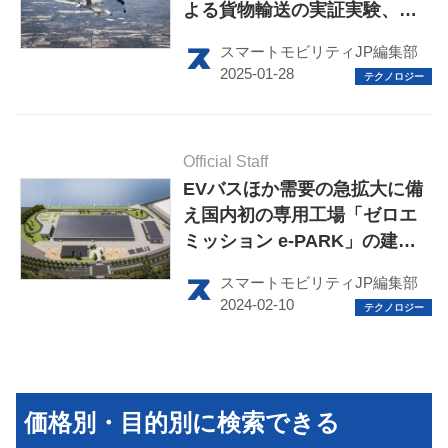
よる貨物輸送の実証実験、国
内初の実施へ
スマートモビリティJP編集部
HOME
Official Staff
EV
EVバスほか需要の急拡大に備
え国内初の専用工場「ゼロエ
電動バイク
ミッション e-PARK」の建設
順調
電動キックボード
スマートモビリティJP編集部
ライフスタイル
テクノロジー
このメディアについて
価格別・目的別に検索できる