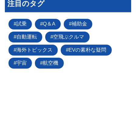
注目のタグ
試乗
Q＆A
補助金
自動運転
空飛ぶクルマ
海外トピックス
EVの素朴な疑問
宇宙
航空機