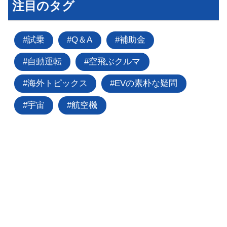
注目のタグ
試乗
Q＆A
補助金
自動運転
空飛ぶクルマ
海外トピックス
EVの素朴な疑問
宇宙
航空機