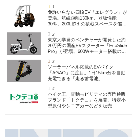
免許いらない四輪EV「エレグラン」が
登場。航続距離130km、登坂性能
30％、200L超えの積載スペースを備え
た特定小型原付
東京大学発のベンチャーが開発した約
20万円の国産EVスクーター「EcoSlide
Pro」が登場。600Wモーター搭載のハ
イパワー特定小型原付
ソーラーパネル搭載のEVバイク
「AGAO」に注目。1日15km分を自動
充電できる「走る蓄電池」
バイク王、電動モビリティの専門通販
ブランド「トクテコ」を展開。特定小
型原付やシニアカーなどを販売