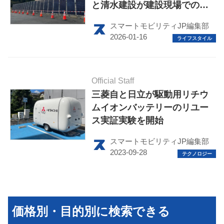
と清水建設が建設現場での電
力供給に活用
スマートモビリティJP編集部
HOME
Official Staff
EV
三菱自と日立が駆動用リチウ
ムイオンバッテリーのリユー
電動バイク
ス実証実験を開始
電動キックボード
スマートモビリティJP編集部
ライフスタイル
テクノロジー
このメディアについて
価格別・目的別に検索できる