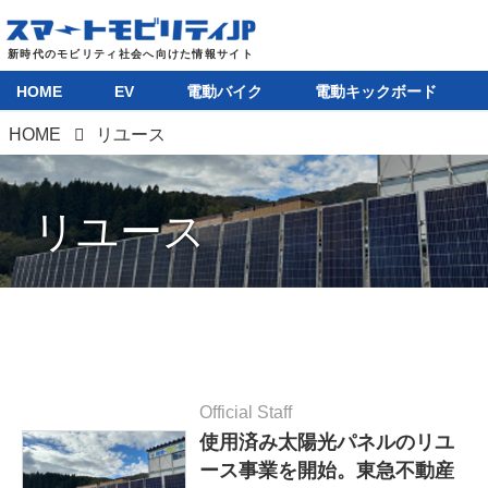
HOME
EV
電動バイク
電動キックボード
HOME
リユース
リユース
Official Staff
使用済み太陽光パネルのリユ
ース事業を開始。東急不動産