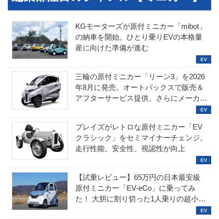
KGモーターズが原付ミニカー「mibot」
の納車を開始。ひとり乗りEVの本格量
産に向けた準備が進む
三輪の原付ミニカー「リーン3」を2026
年8月に発売。オートバックスで販売＆
アフターサービス提供、さらにメーカー
直販も検討中
ブレイズがレトロな原付ミニカー「EV
クラシック」をセミマイナーチェンジ。
走行性能、安全性、視認性が向上
【試乗レビュー】65万円の日本最安級
原付ミニカー「EV-eCo」に乗ってみ
た！ 大胆に割り切った1人乗りの超小型
EV