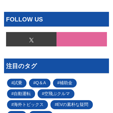
FOLLOW US
注目のタグ
試乗
Q＆A
補助金
自動運転
空飛ぶクルマ
海外トピックス
EVの素朴な疑問