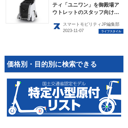
ティ「ユニワン」を御殿場ア
ウトレットのスタッフ向けに
運営会社
試験導入
スマートモビリティJP編集部
利用規約
プライバシーポリシー
ライター名簿
価格別・目的別に検索できる
お問い合せ
広告掲載について