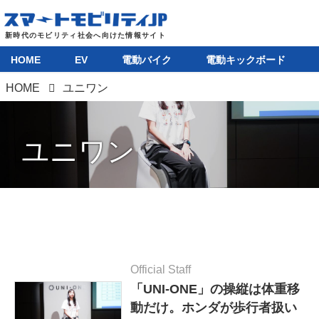
HOME
EV
電動バイク
電動キックボード
HOME
ユニワン
ユニワン
Official Staff
「UNI-ONE」の操縦は体重移
動だけ。ホンダが歩行者扱い