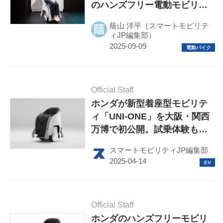
のハンズフリー電動モビリテ
ィを法人向けに販売
蔭山 洋平（スマートモビリテ
ィJP編集部）
HOME
Official Staff
EV
ホンダが新型着座型モビリテ
ィ「UNI-ONE」を大阪・関西
電動バイク
万博で初公開。試乗体験も実
施予定
電動キックボード
スマートモビリティJP編集部
ライフスタイル
テクノロジー
Official Staff
ホンダのハンズフリーモビリ
このメディアについて