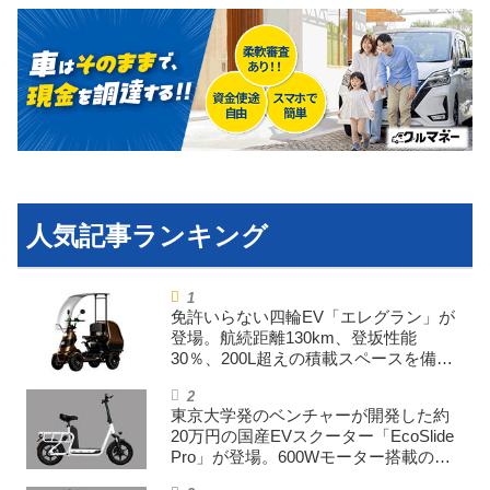
免許いらない四輪EV「エレグラン」が
登場。航続距離130km、登坂性能
30％、200L超えの積載スペースを備え
た特定小型原付
東京大学発のベンチャーが開発した約
20万円の国産EVスクーター「EcoSlide
Pro」が登場。600Wモーター搭載のハ
イパワー特定小型原付