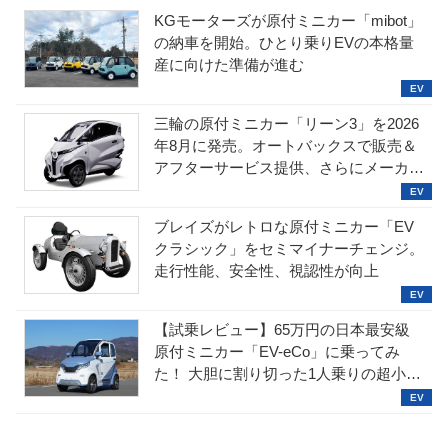
KGモーターズが原付ミニカー「mibot」
の納車を開始。ひとり乗りEVの本格量
産に向けた準備が進む
三輪の原付ミニカー「リーン3」を2026
年8月に発売。オートバックスで販売＆
アフターサービス提供、さらにメーカー
直販も検討中
ブレイズがレトロな原付ミニカー「EV
クラシック」をセミマイナーチェンジ。
走行性能、安全性、視認性が向上
【試乗レビュー】65万円の日本最安級
原付ミニカー「EV-eCo」に乗ってみ
た！ 大胆に割り切った1人乗りの超小型
EV