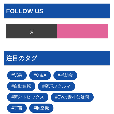
FOLLOW US
注目のタグ
試乗
Q＆A
補助金
自動運転
空飛ぶクルマ
海外トピックス
EVの素朴な疑問
宇宙
航空機