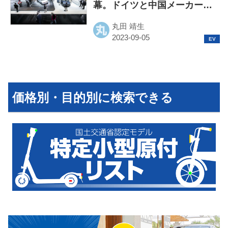
幕。ドイツと中国メーカーの
存在感が他を圧倒
丸田 靖生
HOME
EV
価格別・目的別に検索できる
電動バイク
電動キックボード
ライフスタイル
テクノロジー
このメディアについて
運営会社