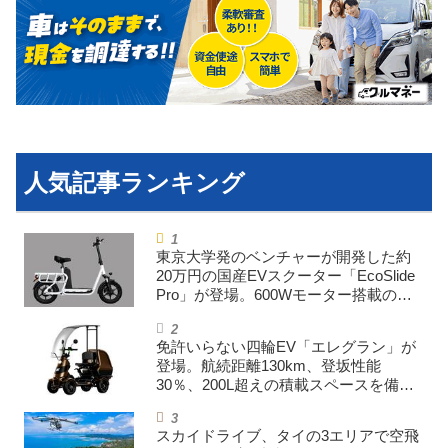
利用規約
プライバシーポリシー
ライター名簿
お問い合せ
広告掲載について
東京大学発のベンチャーが開発した約
20万円の国産EVスクーター「EcoSlide
Pro」が登場。600Wモーター搭載のハ
イパワー特定小型原付
免許いらない四輪EV「エレグラン」が
登場。航続距離130km、登坂性能
30％、200L超えの積載スペースを備え
た特定小型原付
スカイドライブ、タイの3エリアで空飛