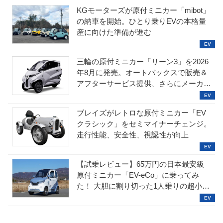
KGモーターズが原付ミニカー「mibot」
の納車を開始。ひとり乗りEVの本格量
産に向けた準備が進む
三輪の原付ミニカー「リーン3」を2026
年8月に発売。オートバックスで販売＆
アフターサービス提供、さらにメーカー
直販も検討中
ブレイズがレトロな原付ミニカー「EV
クラシック」をセミマイナーチェンジ。
走行性能、安全性、視認性が向上
【試乗レビュー】65万円の日本最安級
原付ミニカー「EV-eCo」に乗ってみ
た！ 大胆に割り切った1人乗りの超小型
EV