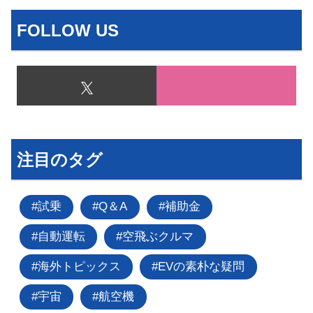
FOLLOW US
注目のタグ
試乗
Q＆A
補助金
自動運転
空飛ぶクルマ
海外トピックス
EVの素朴な疑問
宇宙
航空機