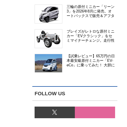
三輪の原付ミニカー「リーン
3」を2026年8月に発売。オ
ートバックスで販売＆アフタ
ーサービス提供、さらにメー
カー直販も検討中
ブレイズがレトロな原付ミニ
カー「EVクラシック」をセ
ミマイナーチェンジ。走行性
能、安全性、視認性が向上
【試乗レビュー】65万円の日
本最安級原付ミニカー「EV-
eCo」に乗ってみた！ 大胆に
割り切った1人乗りの超小型
EV
FOLLOW US