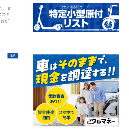
した。セ
スズキ
8台が出