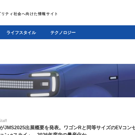
ライフスタイル
テクノロジー
Staff
がJMS2025出展概要を発表。ワゴンRと同等サイズのEVコン
ョン eスカイ」、2026年度内の量産化か