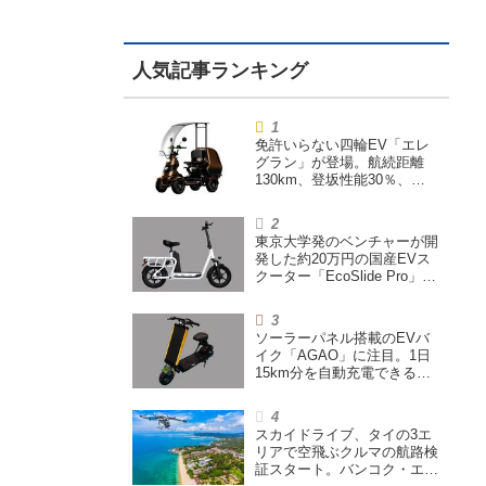
免許いらない四輪EV「エレ
グラン」が登場。航続距離
130km、登坂性能30％、
200L超えの積載スペースを
備えた特定小型原付
東京大学発のベンチャーが開
発した約20万円の国産EVス
クーター「EcoSlide Pro」が
登場。600Wモーター搭載の
ハイパワー特定小型原付
ソーラーパネル搭載のEVバ
イク「AGAO」に注目。1日
15km分を自動充電できる
「走る蓄電池」
スカイドライブ、タイの3エ
リアで空飛ぶクルマの航路検
証スタート。バンコク・エア