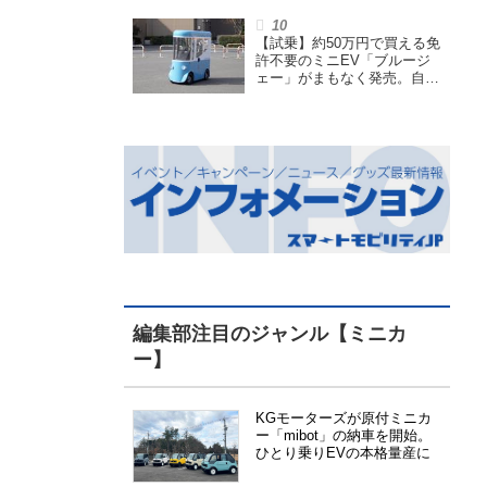
も言われる理由を探る
【試乗】約50万円で買える免
許不要のミニEV「ブルージ
ェー」がまもなく発売。自転
車サイズの屋根付き四輪特定
小型原付で、FCEVモデルも
展開
編集部注目のジャンル【ミニカ
ー】
KGモーターズが原付ミニカ
ー「mibot」の納車を開始。
ひとり乗りEVの本格量産に
向けた準備が進む