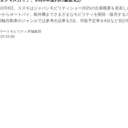
年10月8日、スズキはジャパンモビリティショー2025の出展概要を発表
ーからオートバイ、船外機までさまざまなモビリティを開発・販売する
E
四輪自動車のジャンルでは参考出品車を2台、市販予定車を4台など合計
る。
マートモビリティJP編集部
バイク
キックボード
フスタイル
ノロジー
メディアについて
会社