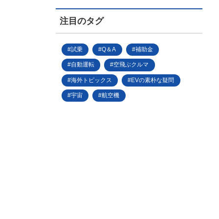
注目のタグ
試乗
Q＆A
補助金
自動運転
空飛ぶクルマ
海外トピックス
EVの素朴な疑問
宇宙
航空機