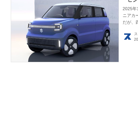
2025
ニアカ
HOM
だが、
品され
EV
ス
電動
電動
ライ
テク
この
運営