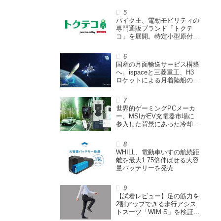
ウェイズと提携し事業化を目
指す
バイク王、電動モビリティの
専門通販ブランド「トクテ
コ」を展開。特定小型原付や
シニアカーなどを販売
国産の月面輸送サービス構築
へ。ispaceと三菱重工、H3
ロケットによる月着陸船の打
ち上げ輸送サービス契約を締
結
世界的ゲーミングPCメーカ
ー、MSIがEV充電器市場に
参入した背景にあった冷却技
術とは【MSIの挑戦／第1
回】
WHILL、電動車いすの航続距
離を最大1.75倍伸ばせる大容
量バッテリーを発売
【試着レビュー】足の筋力を
2割アップできる歩行アシス
トスーツ「WIM S」を検証。
「足版のシックスパッド」と